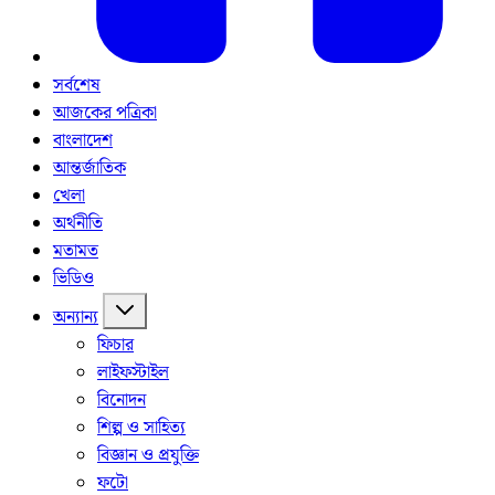
সর্বশেষ
আজকের পত্রিকা
বাংলাদেশ
আন্তর্জাতিক
খেলা
অর্থনীতি
মতামত
ভিডিও
অন্যান্য
ফিচার
লাইফস্টাইল
বিনোদন
শিল্প ও সাহিত্য
বিজ্ঞান ও প্রযুক্তি
ফটো