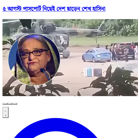
৫ আগস্ট পাসপোর্ট নিয়েই দেশ ছাড়েন শেখ হাসিনা