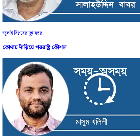
জুলাই বিপ্লবের দুই বছর
কোথায় দাঁড়িয়ে পররাষ্ট্র কৌশল