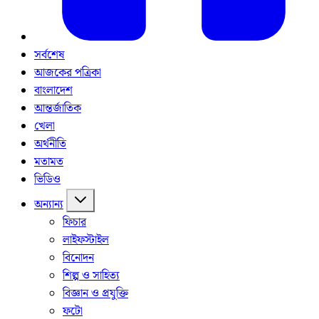
সর্বশেষ
আজকের পত্রিকা
বাংলাদেশ
আন্তর্জাতিক
খেলা
অর্থনীতি
মতামত
ভিডিও
অন্যান্য
ফিচার
লাইফস্টাইল
বিনোদন
শিল্প ও সাহিত্য
বিজ্ঞান ও প্রযুক্তি
ফটো