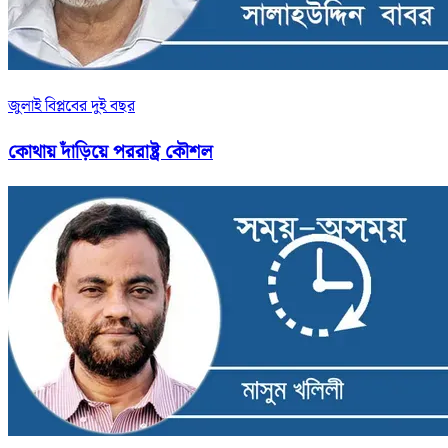
জুলাই বিপ্লবের দুই বছর
কোথায় দাঁড়িয়ে পররাষ্ট্র কৌশল