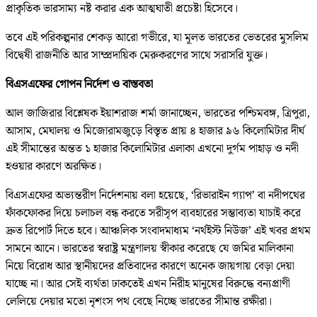
প্রাকৃতিক ভারসাম্য নষ্ট করার এক আত্মঘাতী প্রচেষ্টা হিসেবে।
তবে এই পরিকল্পনার শেকড় আরো গভীরে, যা মূলত ভারতের ভেতরের মুসলিম
বিদ্বেষী রাজনীতি আর সাম্প্রদায়িক মেরুকরণের সাথে সরাসরি যুক্ত।
বিএসএফের গোপন নির্দেশ ও বাস্তবতা
আল জাজিরার বিশ্লেষক ইয়াশরাজ শর্মা জানাচ্ছেন, ভারতের পশ্চিমবঙ্গ, ত্রিপুরা,
আসাম, মেঘালয় ও মিজোরামজুড়ে বিস্তৃত প্রায় ৪ হাজার ৯৬ কিলোমিটার দীর্ঘ
এই সীমান্তের অন্তত ১ হাজার কিলোমিটার এলাকা এখনো দুর্গম পাহাড় ও নদী
হওয়ার কারণে অরক্ষিত।
বিএসএফের অভ্যন্তরীণ নির্দেশনায় বলা হয়েছে, ‘রিভারাইন গ্যাপ’ বা নদীপথের
ফাঁকফোকর দিয়ে চলাচল বন্ধ করতে সরীসৃপ ব্যবহারের সম্ভাব্যতা যাচাই করে
দ্রুত রিপোর্ট দিতে হবে। আঞ্চলিক সংবাদমাধ্যম ‘নর্থইস্ট নিউজ’ এই খবর প্রথম
সামনে আনে। ভারতের স্বরাষ্ট্র মন্ত্রণালয় স্বীকার করেছে যে জমির মালিকানা
নিয়ে বিরোধ আর স্থানীয়দের প্রতিবাদের কারণে অনেক জায়গায় বেড়া দেয়া
যাচ্ছে না। আর সেই ব্যর্থতা ঢাকতেই এখন নিরীহ মানুষের বিরুদ্ধে বন্যপ্রাণী
লেলিয়ে দেয়ার মতো নৃশংস পথ বেছে নিচ্ছে ভারতের সীমান্ত রক্ষীরা।