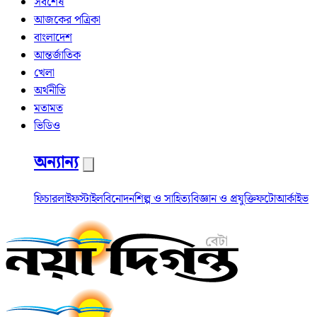
সর্বশেষ
আজকের পত্রিকা
বাংলাদেশ
আন্তর্জাতিক
খেলা
অর্থনীতি
মতামত
ভিডিও
অন্যান্য
ফিচার
লাইফস্টাইল
বিনোদন
শিল্প ও সাহিত্য
বিজ্ঞান ও প্রযুক্তি
ফটো
আর্কাইভ