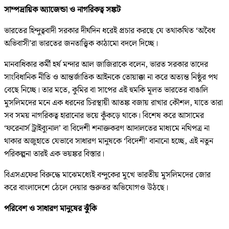
সাম্পদ্রায়িক অ্যাজেন্ডা ও নাগরিকত্ব সঙ্কট
ভারতের হিন্দুত্ববাদী সরকার দীর্ঘদিন ধরেই প্রচার করছে যে তথাকথিত ‘অবৈধ
অভিবাসী’রা ভারতের জনতাত্ত্বিক কাঠামো বদলে দিচ্ছে।
মানবাধিকার কর্মী হর্ষ মন্দার আল জাজিরাকে বলেন, ভারত সরকার তাদের
সাংবিধানিক নীতি ও আন্তর্জাতিক আইনকে তোয়াক্কা না করে অত্যন্ত নিষ্ঠুর পথ
বেছে নিচ্ছে। তার মতে, কুমির বা সাপের এই হুমকি মূলত ভারতের বাঙালি
মুসলিমদের মনে এক ধরনের চিরস্থায়ী আতঙ্ক বজায় রাখার কৌশল, যাতে তারা
সব সময় নাগরিকত্ব হারানোর ভয়ে কুঁকড়ে থাকে। বিশেষ করে আসামের
‘ফরেনার্স ট্রাইব্যুনাল’ বা বিদেশী শনাক্তকরণ আদালতের মাধ্যমে নথিপত্র না
থাকার অজুহাতে যেভাবে সাধারণ মানুষকে ‘বিদেশী’ বানানো হচ্ছে, এই নতুন
পরিকল্পনা তারই এক ভয়ঙ্কর বিস্তার।
বিএসএফের বিরুদ্ধে মাঝেমধ্যেই বন্দুকের মুখে ভারতীয় মুসলিমদের জোর
করে বাংলাদেশে ঠেলে দেয়ার গুরুতর অভিযোগও উঠছে।
পরিবেশ ও সাধারণ মানুষের ঝুঁকি