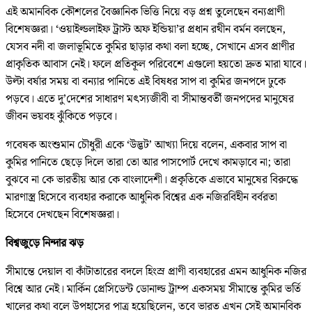
এই অমানবিক কৌশলের বৈজ্ঞানিক ভিত্তি নিয়ে বড় প্রশ্ন তুলেছেন বন্যপ্রাণী
বিশেষজ্ঞরা। ‘ওয়াইল্ডলাইফ ট্রাস্ট অফ ইন্ডিয়া’র প্রধান রথীন বর্মন বলছেন,
যেসব নদী বা জলাভূমিতে কুমির ছাড়ার কথা বলা হচ্ছে, সেখানে এসব প্রাণীর
প্রাকৃতিক আবাস নেই। ফলে প্রতিকূল পরিবেশে এগুলো হয়তো দ্রুত মারা যাবে।
উল্টা বর্ষার সময় বা বন্যার পানিতে এই বিষধর সাপ বা কুমির জনপদে ঢুকে
পড়বে। এতে দু’দেশের সাধারণ মৎস্যজীবী বা সীমান্তবর্তী জনপদের মানুষের
জীবন ভয়বহ ঝুঁকিতে পড়বে।
গবেষক অংশুমান চৌধুরী একে ‘উদ্ভট’ আখ্যা দিয়ে বলেন, একবার সাপ বা
কুমির পানিতে ছেড়ে দিলে তারা তো আর পাসপোর্ট দেখে কামড়াবে না; তারা
বুঝবে না কে ভারতীয় আর কে বাংলাদেশী। প্রকৃতিকে এভাবে মানুষের বিরুদ্ধে
মারণাস্ত্র হিসেবে ব্যবহার করাকে আধুনিক বিশ্বের এক নজিরবিহীন বর্বরতা
হিসেবে দেখছেন বিশেষজ্ঞরা।
বিশ্বজুড়ে নিন্দার ঝড়
সীমান্তে দেয়াল বা কাঁটাতারের বদলে হিংস্র প্রাণী ব্যবহারের এমন আধুনিক নজির
বিশ্বে আর নেই। মার্কিন প্রেসিডেন্ট ডোনাল্ড ট্রাম্প একসময় সীমান্তে কুমির ভর্তি
খালের কথা বলে উপহাসের পাত্র হয়েছিলেন, তবে ভারত এখন সেই অমানবিক