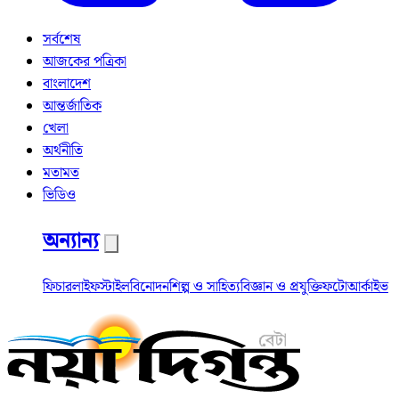
সর্বশেষ
আজকের পত্রিকা
বাংলাদেশ
আন্তর্জাতিক
খেলা
অর্থনীতি
মতামত
ভিডিও
অন্যান্য
ফিচার
লাইফস্টাইল
বিনোদন
শিল্প ও সাহিত্য
বিজ্ঞান ও প্রযুক্তি
ফটো
আর্কাইভ