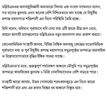
ডব্লিউএমওর জলবায়ুবিজ্ঞানী আলভারো সিলভা এক সংবাদ সম্মেলনে বলেন,
গত মাসের তুলনায় এখন অনেক বেশি নিশ্চিতভাবে বলা যাচ্ছে যে বিষুবীয়
প্রশান্ত মহাসাগরে শক্তিশালী এল নিনো পরিস্থিতি তৈরি হচ্ছে।
তিনি বলেন, ভবিষ্যৎ পূর্বাভাসে যদি দেখা যায় এটি আরো তীব্র রূপ নেবে,
তাহলে আগামী মাসগুলোতে ডব্লিউএমও নতুন হালনাগাদ তথ্য প্রকাশ করবে।
জেনেভাভিত্তিক সংস্থাটি জানায়, বিভিন্ন বৈশ্বিক জলবায়ু কেন্দ্রের মডেলভিত্তিক
পূর্বাভাসে মধ্য ও পূর্ব বিষুবীয় প্রশান্ত মহাসাগরে সমুদ্রপৃষ্ঠের তাপমাত্রা ধারাবাহিক
ও উল্লেখযোগ্যভাবে বৃদ্ধির ইঙ্গিত পাওয়া যাচ্ছে।
ডব্লিউএমও’র মতে, গুরুত্বপূর্ণ পর্যবেক্ষণ অঞ্চলে মৌসুমি গড় সমুদ্রপৃষ্ঠের
তাপমাত্রা স্বাভাবিকের তুলনায় ২ ডিগ্রি সেলসিয়াসেরও বেশি বাড়তে পারে।
সংস্থাটি আরো জানায়, উত্তর গোলার্ধের শরৎকালজুড়ে এল নিনো আরো
শক্তিশালী হবে এবং এর প্রভাব বিশ্বের বহু অঞ্চলে বিস্তৃত হবে।