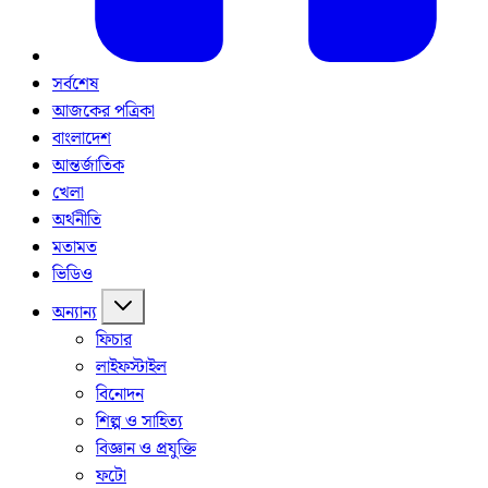
সর্বশেষ
আজকের পত্রিকা
বাংলাদেশ
আন্তর্জাতিক
খেলা
অর্থনীতি
মতামত
ভিডিও
অন্যান্য
ফিচার
লাইফস্টাইল
বিনোদন
শিল্প ও সাহিত্য
বিজ্ঞান ও প্রযুক্তি
ফটো