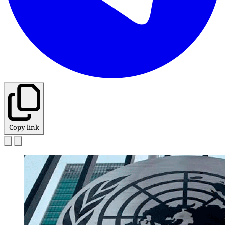
Copy link