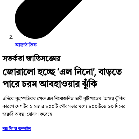
আন্তর্জাতিক
সতর্কতা জাতিসঙ্ঘের
জোরালো হচ্ছে ‘এল নিনো’, বাড়তে
পারে চরম আবহাওয়ার ঝুঁকি
এদিকে বৃহস্পতিবার পেরু এল নিনোজনিত ভারী বৃষ্টিপাতের ‘আসন্ন ঝুঁকির’
কারণে দেশটির ১ হাজার ৮০০টি পৌরসভার মধ্যে ৮০০টিতে ৬০ দিনের
জরুরি অবস্থা ঘোষণা করেছে।
নয়া দিগন্ত অনলাইন