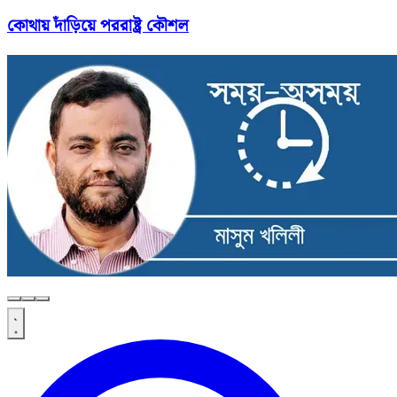
কোথায় দাঁড়িয়ে পররাষ্ট্র কৌশল