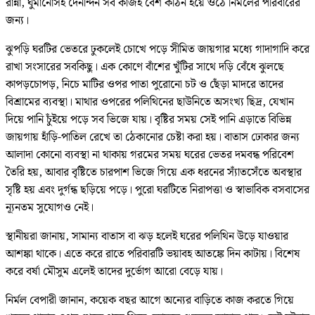
রান্না, ঘুমানোসহ দৈনন্দিন সব কাজই বেশ কঠিন হয়ে ওঠে নির্মলের পরিবারের
জন্য।
ঝুপড়ি ঘরটির ভেতরে ঢুকলেই চোখে পড়ে সীমিত জায়গার মধ্যে গাদাগাদি করে
রাখা সংসারের সবকিছু। এক কোণে বাঁশের খুঁটির সাথে দড়ি বেঁধে ঝুলছে
কাপড়চোপড়, নিচে মাটির ওপর পাতা পুরোনো চট ও ছেঁড়া মাদরে তাদের
বিশ্রামের ব্যবস্থা। মাথার ওপরের পলিথিনের ছাউনিতে অসংখ্য ছিদ্র, যেখান
দিয়ে পানি চুঁইয়ে পড়ে সব ভিজে যায়। বৃষ্টির সময় সেই পানি এড়াতে বিভিন্ন
জায়গায় হাঁড়ি-পাতিল রেখে তা ঠেকানোর চেষ্টা করা হয়। বাতাস ঢোকার জন্য
আলাদা কোনো ব্যবস্থা না থাকায় গরমের সময় ঘরের ভেতর দমবন্ধ পরিবেশ
তৈরি হয়, আবার বৃষ্টিতে চারপাশ ভিজে গিয়ে এক ধরনের স্যাঁতসেঁতে অবস্থার
সৃষ্টি হয় এবং দুর্গন্ধ ছড়িয়ে পড়ে। পুরো ঘরটিতে নিরাপত্তা ও স্বাভাবিক বসবাসের
ন্যূনতম সুযোগও নেই।
স্থানীয়রা জানায়, সামান্য বাতাস বা ঝড় হলেই ঘরের পলিথিন উড়ে যাওয়ার
আশঙ্কা থাকে। এতে করে রাতে পরিবারটি ভয়াবহ আতঙ্কে দিন কাটায়। বিশেষ
করে বর্ষা মৌসুম এলেই তাদের দুর্ভোগ আরো বেড়ে যায়।
নির্মল বেপারী জানান, কয়েক বছর আগে অন্যের বাড়িতে কাজ করতে গিয়ে