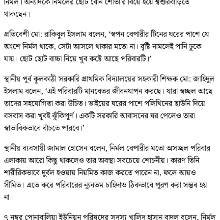
নির্মল। অন্যদিকে নির্মলের ছোট বোন শোভা'র বিয়ে হয়ে শ্বশুরবাড়িতে
থাকছেন।
‎প্রতিবেশী মো: রাকিবুল ইসলাম বলেন, ‘স্বপন বেপারীর টিনের ঘরের পাশে যে
অংশে নির্মল থাকে, সেটা আসলে থাকার মতো না। বৃষ্টি নামলেই পানি ঢুকে
যায়। ছোট ছোট বাচ্চা নিয়ে খুব কষ্টে আছে পরিবারটি।’
স্থানীয় পূর্ব কূলকাঠী সরকারি প্রাথমিক বিদ্যালয়ের সহকারী শিক্ষক মো: জাহিদুল
ইসলাম বলেন, ‘এই পরিবারটি মানবেতর জীবনযাপন করছে। যারা স্বচ্ছল আছে
তাদের সহযোগিতা করা উচিত। ভাইয়ের ঘরের পাশে পলিথিনের ছাউনি দিয়ে
বসবাস করা খুবই ঝুঁকিপূর্ণ। একটি সরকারি আবাসনের ঘর পেলেও তারা
স্বাভাবিকভাবে বাঁচতে পারবে।’
‎স্থানীয় ব্যবসায়ী জামাল হোসেন বলেন, নির্মল বেপারীর মতো অসচ্ছল পরিবার
এলাকায় আরো কিছু থাকলেও তার অবস্থা সবচেয়ে শোচনীয়। কারণ তিনি
শারীরিকভাবে দুর্বল হওয়ায় নিয়মিত কাজ করতে পারেন না, ফলে আয়ও
সীমিত। এতে করে পরিবারের ন্যূনতম চাহিদাও ঠিকভাবে পূরণ করা সম্ভব হয়
না।
৭ নম্বর পোনাবালিয়া ‎ইউনিয়ন পরিষদের সদস্য খালিদ হাসান বাদল বলেন, নির্মল