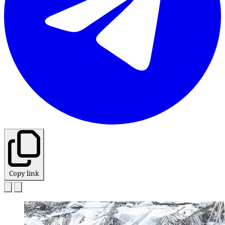
Copy link