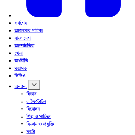
সর্বশেষ
আজকের পত্রিকা
বাংলাদেশ
আন্তর্জাতিক
খেলা
অর্থনীতি
মতামত
ভিডিও
অন্যান্য
ফিচার
লাইফস্টাইল
বিনোদন
শিল্প ও সাহিত্য
বিজ্ঞান ও প্রযুক্তি
ফটো