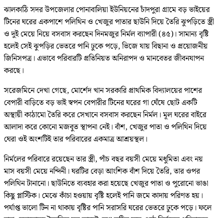
‎‎ঝালকাঠি সদর উপজেলার পোনাবালিয়া ইউনিয়নের চাঁদপুরা গ্রামে বড় ভাইয়ের
টিনের ঘরের একপাশে পলিথিন ও খেজুর পাতার ছাউনি দিয়ে তৈরি ঝুপড়িতে স্ত্রী
ও দুই মেয়ে নিয়ে বসবাস করছেন দিনমজুর নির্মল ব্যাপারী (৪৫)। সামান্য বৃষ্টি
হলেই সেই ঝুপড়ির ভেতরে পানি ঢুকে পড়ে, ভিজে যায় বিছানা ও প্রয়োজনীয়
জিনিসপত্র। এভাবে পরিবারটি প্রতিনিয়ত অনিরাপদ ও মানবেতর জীবনযাপন
করছে।
‎সরেজমিনে দেখা গেছে, মোর্শেদ খান সরকারি প্রাথমিক বিদ্যালয়ের পাশের
বেপারী বাড়িতে বড় ভাই স্বপন বেপারীর টিনের ঘরের গা ঘেঁষে ছোট একটি
অস্থায়ী কাঠামো তৈরি করে সেখানে বসবাস করছেন নির্মল। মূল ঘরের বাইরে
আলাদা করে কোনো মজবুত স্থাপনা নেই। বাঁশ, খেজুর পাতা ও পলিথিন দিয়ে
ঘেরা ওই অংশটিই তার পরিবারের একমাত্র আশ্রয়স্থল।
নির্মলের পরিবারে রয়েছেন তার স্ত্রী, পাঁচ বছর বয়সী মেয়ে মধুমিতা এবং নয়
মাস বয়সী মেয়ে নন্দিনী। ‎ঘরটির বেড়া আংশিক বাঁশ দিয়ে তৈরি, তার ওপর
পলিথিন টানানো। ছাউনিতে ব্যবহার করা হয়েছে খেজুর পাতা ও পুরোনো ভাঙা
কিছু প্লাস্টিক। মেঝে কাঁচা হওয়ায় বৃষ্টি হলেই পানি জমে কাদায় পরিণত হয়।
পর্যাপ্ত ভালো টিন না থাকায় বৃষ্টির পানি সরাসরি ঘরের ভেতরে ঢুকে পড়ে। ফলে