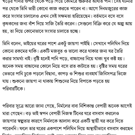
খড়ের গাদার ওপর থেকে পড়ে গিয়ে কোমরে গুরুতর আঘাত পান। সেই ঘটনার
পর থেকে তিনি ভারী কোনো কাজ করতে পারেন না। আগে দিনমজুরের কাজ
করে সংসার চালালেও এখন সেই সক্ষমতা হারিয়েছেন। বর্তমানে বসে বসে
কৃষকদের জন্য বাঁশ দিয়ে সাজি তৈরি করেন। সেগুলো বিক্রি করে যে অল্প আয়
হয়, তা দিয়ে কোনোভাবে সংসার চালাতে হচ্ছে।
তিনি বলেন, ভাইয়ের ঘরের পাশে একটু জায়গা পাইছি। সেখানে পলিথিন দিয়ে
কোনো রকমের থাকি। একটি মজবুত ও ভালো করে থাকার জন্য ঘর তৈরি
করার সামর্থ্য নাই। বৃষ্টি হলেই পানি পড়ে, বাচ্চাদের নিয়ে থাকা খুব কষ্ট হয়।
অনেক সময় বাচ্চাদের কোলে নিয়ে বসে রাত কাটাতে হয়। বৃষ্টির সময় ঘরের
ভেতরে পানি ঢুকে পড়লে বিছানা, কাপড় ও শিশুর ব্যবহার্য জিনিসপত্র ভিজে
যায়। শুকনো জায়গা না থাকায় শিশুদের নিয়ে বিপাকে পড়তে হয়
পরিবারটিকে।
পরিবার সূত্রে আরো জানা গেছে, নির্মলের বাবা নিশিকান্ত বেপারী অনেক আগেই
মারা গেছেন। বড় ভাই স্বপন বেপারী নিজস্ব টিনের ঘরে বসবাস করলেও
জায়গার স্বল্পতার কারণে নির্মলকে আলাদা করে একটি স্থায়ী ঘর করে দিতে
পারেননি। ফলে তার ঘরের একপাশে পলিথিন দিয়ে অস্থায়ীভাবে বসবাস করছেন