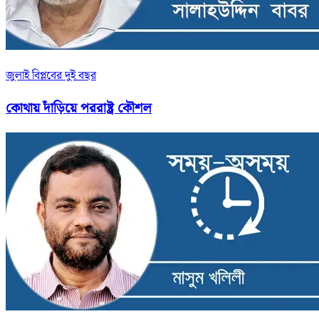
জুলাই বিপ্লবের দুই বছর
কোথায় দাঁড়িয়ে পররাষ্ট্র কৌশল