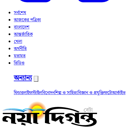
সর্বশেষ
আজকের পত্রিকা
বাংলাদেশ
আন্তর্জাতিক
খেলা
অর্থনীতি
মতামত
ভিডিও
অন্যান্য
ফিচার
লাইফস্টাইল
বিনোদন
শিল্প ও সাহিত্য
বিজ্ঞান ও প্রযুক্তি
ফটো
আর্কাইভ