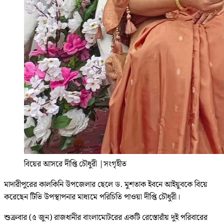
বিয়ের আসরে দীপ্তি চৌধুরী
|
সংগৃহীত
মাদারীপুরের কালকিনি উপজেলার ছেলে ড. মুশতাক ইবনে আইয়ুবকে বিয়ে
করেছেন টিভি উপস্থাপনার মাধ্যমে পরিচিতি পাওয়া দীপ্তি চৌধুরী।
শুক্রবার (৫ জুন) রাজধানীর বাংলামোটরের একটি রেস্তোরাঁয় দুই পরিবারের