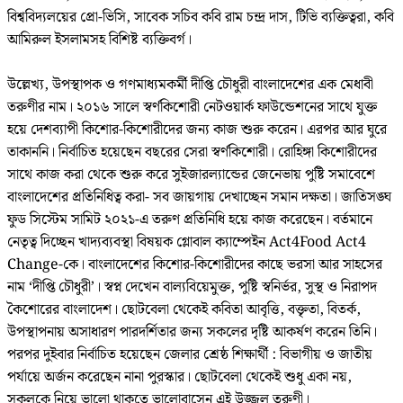
বিশ্ববিদ্যলয়ের প্রো-ভিসি, সাবেক সচিব কবি রাম চন্দ্র দাস, টিভি ব্যক্তিত্বরা, কবি
আমিরুল ইসলামসহ বিশিষ্ট ব্যক্তিবর্গ।
উল্লেখ্য, উপস্থাপক ও গণমাধ্যমকর্মী দীপ্তি চৌধুরী বাংলাদেশের এক মেধাবী
তরুণীর নাম। ২০১৬ সালে স্বর্ণকিশোরী নেটওয়ার্ক ফাউন্ডেশনের সাথে যুক্ত
হয়ে দেশব্যাপী কিশোর-কিশোরীদের জন্য কাজ শুরু করেন। এরপর আর ঘুরে
তাকাননি। নির্বাচিত হয়েছেন বছরের সেরা স্বর্ণকিশোরী। রোহিঙ্গা কিশোরীদের
সাথে কাজ করা থেকে শুরু করে সুইজারল্যান্ডের জেনেভায় পুষ্টি সমাবেশে
বাংলাদেশের প্রতিনিধিত্ব করা- সব জায়গায় দেখাচ্ছেন সমান দক্ষতা। জাতিসঙ্ঘ
ফুড সিস্টেম সামিট ২০২১-এ তরুণ প্রতিনিধি হয়ে কাজ করেছেন। বর্তমানে
নেতৃত্ব দিচ্ছেন খাদ্যব্যবস্থা বিষয়ক গ্লোবাল ক্যাম্পেইন Act4Food Act4
Change-কে। বাংলাদেশের কিশোর-কিশোরীদের কাছে ভরসা আর সাহসের
নাম ‘দীপ্তি চৌধুরী’। স্বপ্ন দেখেন বাল্যবিয়েমুক্ত, পুষ্টি স্বনির্ভর, সুস্থ ও নিরাপদ
কৈশোরের বাংলাদেশ। ছোটবেলা থেকেই কবিতা আবৃত্তি, বক্তৃতা, বিতর্ক,
উপস্থাপনায় অসাধারণ পারদর্শিতার জন্য সকলের দৃষ্টি আকর্ষণ করেন তিনি।
পরপর দুইবার নির্বাচিত হয়েছেন জেলার শ্রেষ্ঠ শিক্ষার্থী : বিভাগীয় ও জাতীয়
পর্যায়ে অর্জন করেছেন নানা পুরস্কার। ছোটবেলা থেকেই শুধু একা নয়,
সকলকে নিয়ে ভালো থাকতে ভালোবাসেন এই উজ্জ্বল তরুণী।