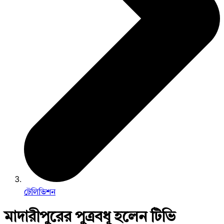
টেলিভিশন
মাদারীপুরের পুত্রবধূ হলেন টিভি