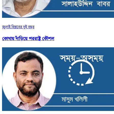
জুলাই বিপ্লবের দুই বছর
কোথায় দাঁড়িয়ে পররাষ্ট্র কৌশল