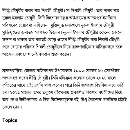
দীপ্তি চৌধুরীর বাবার নাম শিবলী চৌধুরী। মা দিপালী চৌধুরী। তার দাদার নাম
নুরুল ইসলাম চৌধুরী, তিনি কিশোরগঞ্জের অষ্টগ্রামের আদমপুর ইউনিয়ন
পরিষদের চেয়ারম্যান ছিলেন। মুক্তিযুদ্ধ চলাকালে নুরুল ইসলাম চৌধুরী
মুক্তিযুদ্ধের অন্যতম সংগঠক ছিলেন। নুরুল ইসলাম চৌধুরীর বোনের কোনো
সন্তান না থাকায় তার কাছেই বেড়ে ওঠেন দীপ্তি চৌধুরীর বাবা শিবলী চৌধুরী।
পরে বোনের পরিবার শিবলী চৌধুরীকে নিয়ে ব্রাহ্মণবাড়িয়ার নাসিরনগরে চলে
আসেন এবং সেখানেই বসবাস শুরু করেন।
ব্রাহ্মণবাড়িয়া জেলার নাসিরনগর উপজেলায় ২০০৩ সালের ২০ সেপ্টেম্বর
জন্মগ্রহণ করেন দীপ্তি চৌধুরী। তিনি হলিক্রস কলেজ থেকে ২০২১ সালে
কৃতিত্বের সাথে এইচএসসি পাশ করেন। পরে তিনি জগন্নাথ বিশ্ববিদ্যালয়ে ভর্তি
হন। ২০২১ সালের অমর একুশে বইমেলায় প্রকাশিত কিশোর বয়সীদের নিয়ে
তার লেখা উদ্দীপনাময় ও দিক-নির্দেশনামূলক বই ‘দীপ্ত কৈশোর’ চারদিকে হইচই
ফেলে দেয়।
Topics