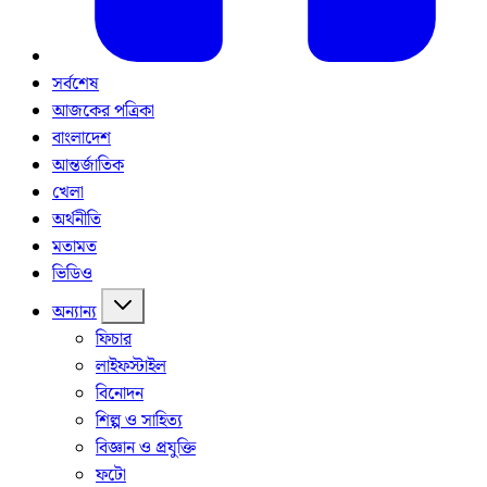
সর্বশেষ
আজকের পত্রিকা
বাংলাদেশ
আন্তর্জাতিক
খেলা
অর্থনীতি
মতামত
ভিডিও
অন্যান্য
ফিচার
লাইফস্টাইল
বিনোদন
শিল্প ও সাহিত্য
বিজ্ঞান ও প্রযুক্তি
ফটো