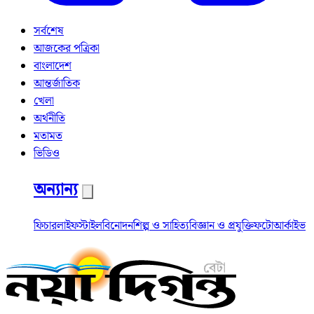
সর্বশেষ
আজকের পত্রিকা
বাংলাদেশ
আন্তর্জাতিক
খেলা
অর্থনীতি
মতামত
ভিডিও
অন্যান্য
ফিচার
লাইফস্টাইল
বিনোদন
শিল্প ও সাহিত্য
বিজ্ঞান ও প্রযুক্তি
ফটো
আর্কাইভ