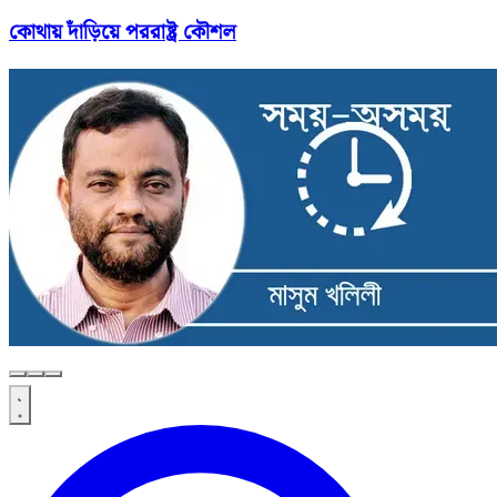
কোথায় দাঁড়িয়ে পররাষ্ট্র কৌশল