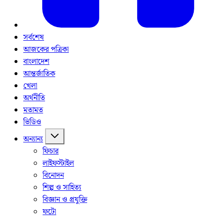
সর্বশেষ
আজকের পত্রিকা
বাংলাদেশ
আন্তর্জাতিক
খেলা
অর্থনীতি
মতামত
ভিডিও
অন্যান্য
ফিচার
লাইফস্টাইল
বিনোদন
শিল্প ও সাহিত্য
বিজ্ঞান ও প্রযুক্তি
ফটো