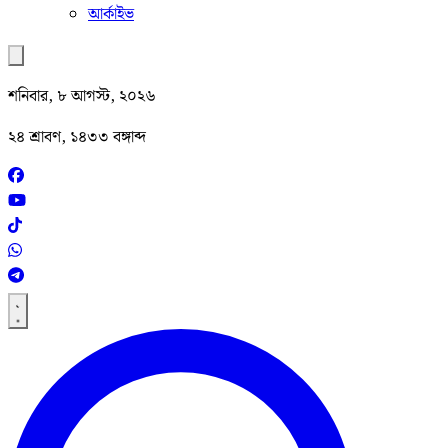
আর্কাইভ
শনিবার, ৮ আগস্ট, ২০২৬
২৪ শ্রাবণ, ১৪৩৩ বঙ্গাব্দ