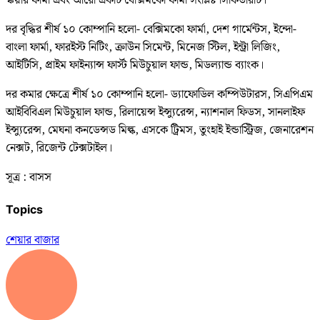
স্কয়ার ফার্মা এবং আরো একটি বেক্সিমকো ফার্মা সংশ্লিষ্ট সিকিউরিটি।
দর বৃদ্ধির শীর্ষ ১০ কোম্পানি হলো- বেক্সিমকো ফার্মা, দেশ গার্মেন্টস, ইন্দো-
বাংলা ফার্মা, ফারইস্ট নিটিং, ক্রাউন সিমেন্ট, মিনেজ স্টিল, ইন্ট্রা লিজিং,
আইটিসি, প্রাইম ফাইন্যান্স ফার্স্ট মিউচুয়াল ফান্ড, মিডল্যান্ড ব্যাংক।
দর কমার ক্ষেত্রে শীর্ষ ১০ কোম্পানি হলো- ড্যাফোডিল কম্পিউটারস, সিএপিএম
আইবিবিএল মিউচুয়াল ফান্ড, রিলায়েন্স ইন্স্যুরেন্স, ন্যাশনাল ফিডস, সানলাইফ
ইন্স্যুরেন্স, মেঘনা কনডেন্সড মিল্ক, এসকে ট্রিমস, তুংহাই ইন্ডাস্ট্রিজ, জেনারেশন
নেক্সট, রিজেন্ট টেক্সটাইল।
সূত্র : বাসস
Topics
শেয়ার বাজার