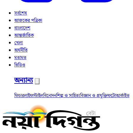
সর্বশেষ
আজকের পত্রিকা
বাংলাদেশ
আন্তর্জাতিক
খেলা
অর্থনীতি
মতামত
ভিডিও
অন্যান্য
ফিচার
লাইফস্টাইল
বিনোদন
শিল্প ও সাহিত্য
বিজ্ঞান ও প্রযুক্তি
ফটো
আর্কাইভ