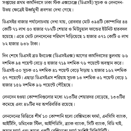
সপ্তাহের প্রথম কার্যদিবসে ঢাকা স্টক এক্সচেঞ্জে (ডিএসই) সূচক ও লেনদেন-
উভয় ক্ষেত্রেই ঊর্ধ্বমুখী প্রবণতা দেখা গেছে।
ডিএসইর বাজার পর্যালোচনায় দেখা যায়, রোববার মোট ৩৯৪টি কোম্পানির ৪৪
কোটি ৭১ লাখ ৫০ হাজার ৭৮২টি শেয়ার ও মিউচুয়াল ফান্ডের ইউনিট হাতবদল
হয়েছে। এতে মোট লেনদেনের পরিমাণ দাঁড়িয়েছে ১ হাজার ৩৭১ কোটি ৩ লাখ
৮২ হাজার ৬৩৮ টাকা।
দিন শেষে ডিএসই ব্রড ইনডেক্স (ডিএসইএক্স) আগের কার্যদিবসের তুলনায় ৬৬
দশমিক ৯৪ পয়েন্ট বেড়ে ৫ হাজার ৭১৯ দশমিক ৭৬ পয়েন্টে অবস্থান করে।
ডিএসই-৩০ সূচক ৩১ দশমিক ৪১ পয়েন্ট বেড়ে দাঁড়ায় ২ হাজার ১৬২ দশমিক
৫৭ পয়েন্টে। এছাড়া ডিএসইএস শরিয়াহ সূচক ১৩ দশমিক ৩১ পয়েন্ট বেড়ে ১
হাজার ১৫৬ দশমিক ৯৬ পয়েন্টে পৌঁছেছে।
লেনদেন হওয়া কোম্পানিগুলোর মধ্যে ২১৩টির শেয়ারদর বেড়েছে, ১৩৩টির
কমেছে এবং ৪৮টির দর অপরিবর্তিত রয়েছে।
লেনদেনের ভিত্তিতে শীর্ষ ১০ কোম্পানি হলো বেক্সিমকো ফার্মা, এনসিসি ব্যাংক,
আইটিসি, ডমিনেজ স্টিল, আইপিডিসি, ব্র্যাক ব্যাংক, সিটি ব্যাংক, বিডি থাই,