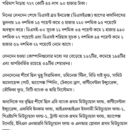
পরিমাণ দাঁড়ায় ৭২৭ কোটি ৪৫ লাখ ৬০ হাজার টাকা।
দিনের লেনদেন শেষে ডিএসই ব্রড ইনডেক্স (ডিএসইএক্স) আগের কার্যদিবসের
তুলনায় ১৩ দশমিক ১৫ পয়েন্ট কমে ৫ হাজার ২২০ দশমিক ৯৫ পয়েন্টে
অবস্থান করে। ডিএসই-৩০ সূচক ১১ দশমিক ৩৪ পয়েন্ট কমে ১ হাজার ৯৯০
দশমিক ২৭ পয়েন্টে এবং ডিএসই শরিয়াহ সূচক ১ দশমিক ৯৪ পয়েন্ট কমে ১
হাজার ৫৬ দশমিক ২২ পয়েন্টে নেমে আসে।
লেনদেন হওয়া কোম্পানিগুলোর মধ্যে দর বেড়েছে ১৬১টির, কমেছে ১৯৪টির
এবং অপরিবর্তিত রয়েছে ৩৯টির শেয়ারদর।
লেনদেনের শীর্ষে ছিল মুন্নু সিরামিকস, ডমিনেজ স্টিল, বিডি থাই ফুড, সামিট
অ্যালায়েন্স পোর্ট, অ্যাপেক্স স্পিনিং, টেকনো ড্রাগ, কন্টিনেন্টাল ইন্স্যুরেন্স,
তৌফিকা ফুড, সিটি ব্যাংক ও অগ্নি সিস্টেমস।
অন্যদিকে দর বৃদ্ধির শীর্ষে ছিল এবি ব্যাংক প্রথম মিউচ্যুয়াল ফান্ড, কন্টিনেন্টাল
ইন্স্যুরেন্স, এফবিবি ইনকাম ফান্ড, আইএফআইএল ইসলামী মিউচ্যুয়াল ফান্ড-১,
পিএইচপি মিউচ্যুয়াল ফান্ড-১, ট্রাস্ট ব্যাংক প্রথম মিউচ্যুয়াল ফান্ড, অ্যাপেক্স
ট্যানারি, ইবিএল এনআরবি মিউচ্যুয়াল ফান্ড ও এলআর গ্লোবাল প্রথম মিউচ্যুয়াল