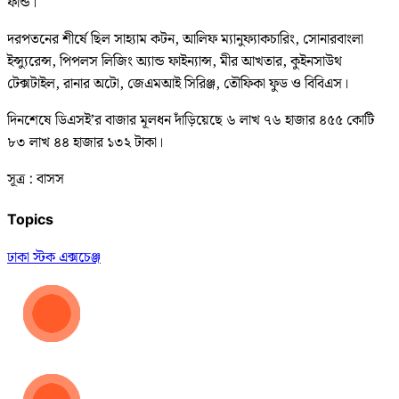
ফান্ড।
দরপতনের শীর্ষে ছিল সাহ্যাম কটন, আলিফ ম্যানুফ্যাকচারিং, সোনারবাংলা
ইন্স্যুরেন্স, পিপলস লিজিং অ্যান্ড ফাইন্যান্স, মীর আখতার, কুইনসাউথ
টেক্সটাইল, রানার অটো, জেএমআই সিরিঞ্জ, তৌফিকা ফুড ও বিবিএস।
দিনশেষে ডিএসই’র বাজার মূলধন দাঁড়িয়েছে ৬ লাখ ৭৬ হাজার ৪৫৫ কোটি
৮৩ লাখ ৪৪ হাজার ১৩২ টাকা।
সূত্র : বাসস
Topics
ঢাকা স্টক এক্সচেঞ্জ