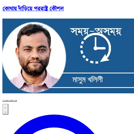
কোথায় দাঁড়িয়ে পররাষ্ট্র কৌশল