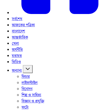
সর্বশেষ
আজকের পত্রিকা
বাংলাদেশ
আন্তর্জাতিক
খেলা
অর্থনীতি
মতামত
ভিডিও
অন্যান্য
ফিচার
লাইফস্টাইল
বিনোদন
শিল্প ও সাহিত্য
বিজ্ঞান ও প্রযুক্তি
ফটো