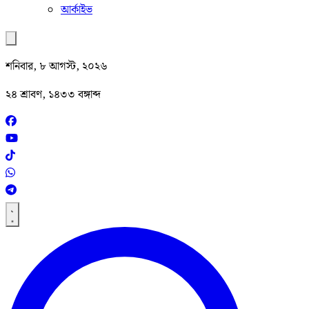
আর্কাইভ
শনিবার, ৮ আগস্ট, ২০২৬
২৪ শ্রাবণ, ১৪৩৩ বঙ্গাব্দ