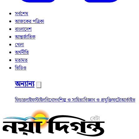
সর্বশেষ
আজকের পত্রিকা
বাংলাদেশ
আন্তর্জাতিক
খেলা
অর্থনীতি
মতামত
ভিডিও
অন্যান্য
ফিচার
লাইফস্টাইল
বিনোদন
শিল্প ও সাহিত্য
বিজ্ঞান ও প্রযুক্তি
ফটো
আর্কাইভ