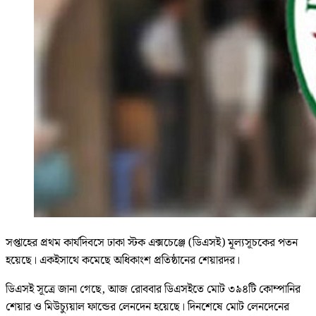
সপ্তাহের প্রথম কার্যদিবসে ঢাকা স্টক এক্সচেঞ্জে (ডিএসই) মূল্যসূচকের পতন
হয়েছে। একইসাথে কমেছে অধিকাংশ প্রতিষ্ঠানের শেয়ারদর।
ডিএসই সূত্রে জানা গেছে, আজ রোববার ডিএসইতে মোট ৩৯৪টি কোম্পানির
শেয়ার ও মিউচ্যুয়াল ফান্ডের লেনদেন হয়েছে। দিনশেষে মোট লেনদেনের