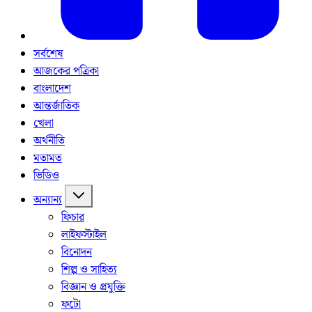
সর্বশেষ
আজকের পত্রিকা
বাংলাদেশ
আন্তর্জাতিক
খেলা
অর্থনীতি
মতামত
ভিডিও
অন্যান্য
ফিচার
লাইফস্টাইল
বিনোদন
শিল্প ও সাহিত্য
বিজ্ঞান ও প্রযুক্তি
ফটো