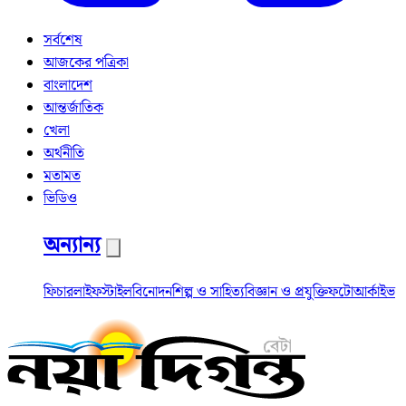
সর্বশেষ
আজকের পত্রিকা
বাংলাদেশ
আন্তর্জাতিক
খেলা
অর্থনীতি
মতামত
ভিডিও
অন্যান্য
ফিচার
লাইফস্টাইল
বিনোদন
শিল্প ও সাহিত্য
বিজ্ঞান ও প্রযুক্তি
ফটো
আর্কাইভ