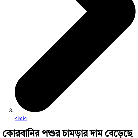
বাজার
কোরবানির পশুর চামড়ার দাম বেড়েছে