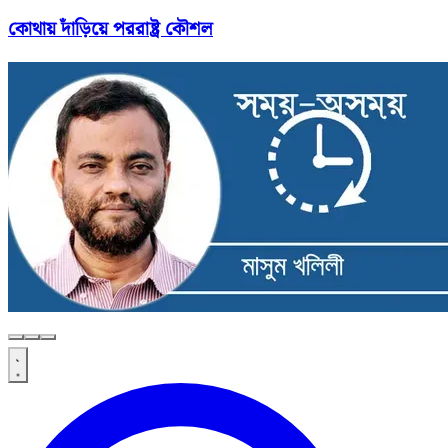
কোথায় দাঁড়িয়ে পররাষ্ট্র কৌশল