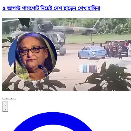
৫ আগস্ট পাসপোর্ট নিয়েই দেশ ছাড়েন শেখ হাসিনা