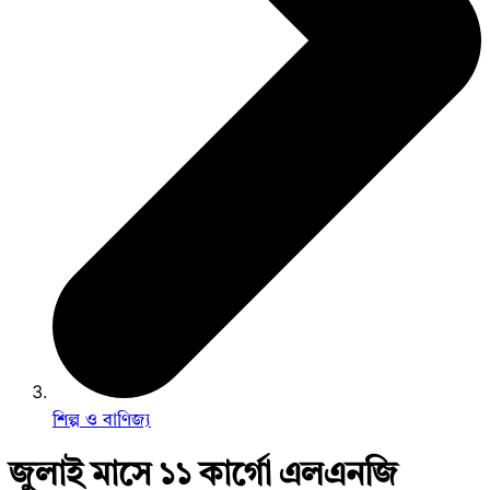
শিল্প ও বাণিজ্য
জুলাই মাসে ১১ কার্গো এলএনজি