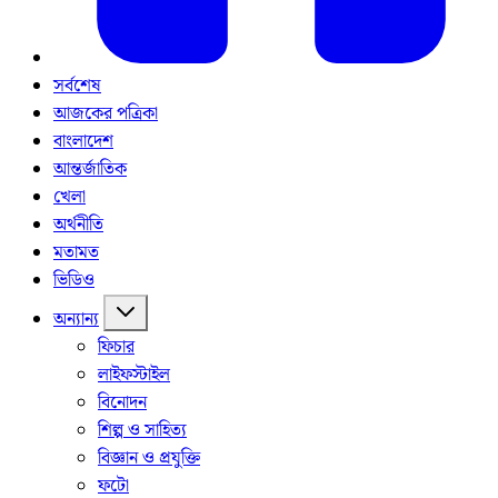
সর্বশেষ
আজকের পত্রিকা
বাংলাদেশ
আন্তর্জাতিক
খেলা
অর্থনীতি
মতামত
ভিডিও
অন্যান্য
ফিচার
লাইফস্টাইল
বিনোদন
শিল্প ও সাহিত্য
বিজ্ঞান ও প্রযুক্তি
ফটো