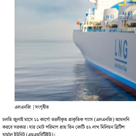
এলএনজি
|
সংগৃহীত
চলতি জুলাই মাসে ১১ কার্গো তরলীকৃত প্রাকৃতিক গ্যাস (এলএনজি) আমদানি
করবে সরকার। যার মোট পরিমাণ প্রায় তিন কোটি ৫২ লাখ মিলিয়ন ব্রিটিশ
থার্মাল ইউনিট (এমএমবিটিইউ)।