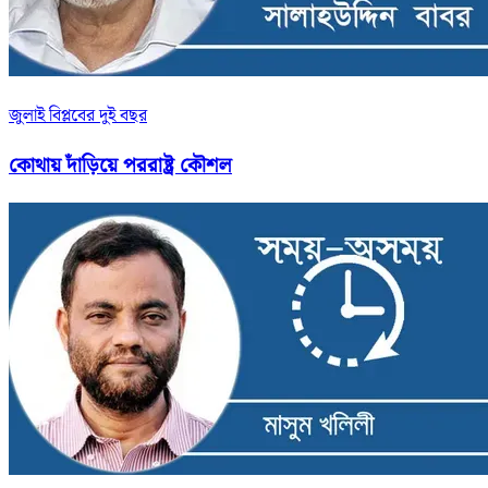
জুলাই বিপ্লবের দুই বছর
কোথায় দাঁড়িয়ে পররাষ্ট্র কৌশল