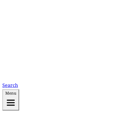
Search
Menu