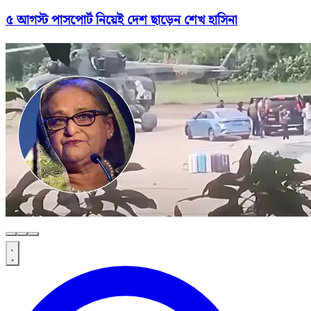
৫ আগস্ট পাসপোর্ট নিয়েই দেশ ছাড়েন শেখ হাসিনা