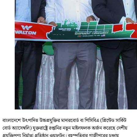
বাংলাদেশে উৎপাদিত উচ্চপ্রযুক্তির মাদারবোর্ড বা পিসিবিএ (প্রিন্টেড সার্কিট
বোর্ড অ্যাসেম্বলি) যুক্তরাষ্ট্রে রপ্তানির নতুন মাইলফলক অর্জন করেছে দেশীয়
প্রযুক্তিপণ্য নির্মাতা প্রতিষ্ঠান ওয়ালটন। বৃহস্পতিবার গাজীপুরের চন্দ্রায়