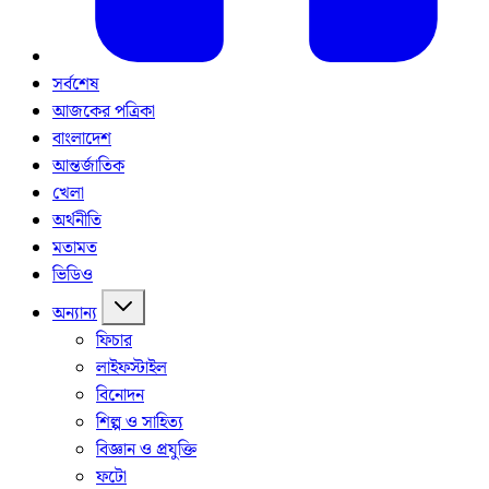
সর্বশেষ
আজকের পত্রিকা
বাংলাদেশ
আন্তর্জাতিক
খেলা
অর্থনীতি
মতামত
ভিডিও
অন্যান্য
ফিচার
লাইফস্টাইল
বিনোদন
শিল্প ও সাহিত্য
বিজ্ঞান ও প্রযুক্তি
ফটো