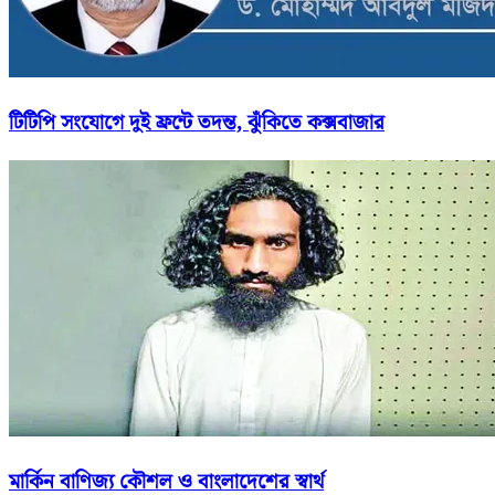
টিটিপি সংযোগে দুই ফ্রন্টে তদন্ত, ঝুঁকিতে কক্সবাজার
মার্কিন বাণিজ্য কৌশল ও বাংলাদেশের স্বার্থ