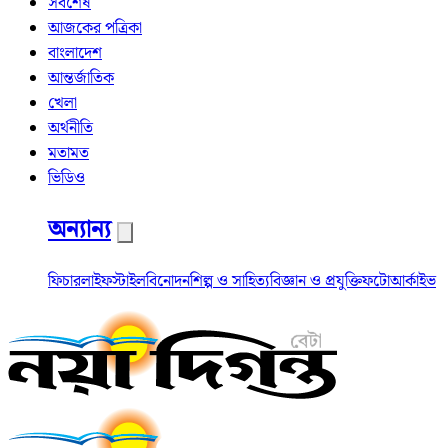
সর্বশেষ
আজকের পত্রিকা
বাংলাদেশ
আন্তর্জাতিক
খেলা
অর্থনীতি
মতামত
ভিডিও
অন্যান্য
ফিচার
লাইফস্টাইল
বিনোদন
শিল্প ও সাহিত্য
বিজ্ঞান ও প্রযুক্তি
ফটো
আর্কাইভ