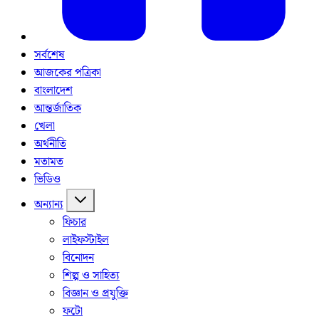
সর্বশেষ
আজকের পত্রিকা
বাংলাদেশ
আন্তর্জাতিক
খেলা
অর্থনীতি
মতামত
ভিডিও
অন্যান্য
ফিচার
লাইফস্টাইল
বিনোদন
শিল্প ও সাহিত্য
বিজ্ঞান ও প্রযুক্তি
ফটো