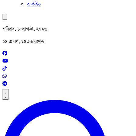
আর্কাইভ
শনিবার, ৮ আগস্ট, ২০২৬
২৪ শ্রাবণ, ১৪৩৩ বঙ্গাব্দ