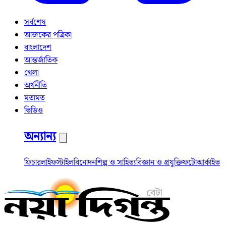
সর্বশেষ
আজকের পত্রিকা
বাংলাদেশ
আন্তর্জাতিক
খেলা
অর্থনীতি
মতামত
ভিডিও
অন্যান্য
ফিচার
লাইফস্টাইল
বিনোদন
শিল্প ও সাহিত্য
বিজ্ঞান ও প্রযুক্তি
ফটো
আর্কাইভ