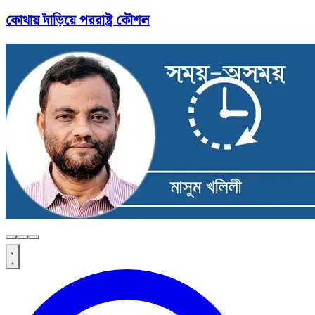
কোথায় দাঁড়িয়ে পররাষ্ট্র কৌশল