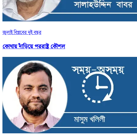
জুলাই বিপ্লবের দুই বছর
কোথায় দাঁড়িয়ে পররাষ্ট্র কৌশল