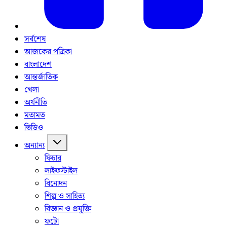
সর্বশেষ
আজকের পত্রিকা
বাংলাদেশ
আন্তর্জাতিক
খেলা
অর্থনীতি
মতামত
ভিডিও
অন্যান্য
ফিচার
লাইফস্টাইল
বিনোদন
শিল্প ও সাহিত্য
বিজ্ঞান ও প্রযুক্তি
ফটো