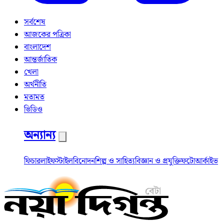
সর্বশেষ
আজকের পত্রিকা
বাংলাদেশ
আন্তর্জাতিক
খেলা
অর্থনীতি
মতামত
ভিডিও
অন্যান্য
ফিচার
লাইফস্টাইল
বিনোদন
শিল্প ও সাহিত্য
বিজ্ঞান ও প্রযুক্তি
ফটো
আর্কাইভ