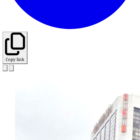
Copy link