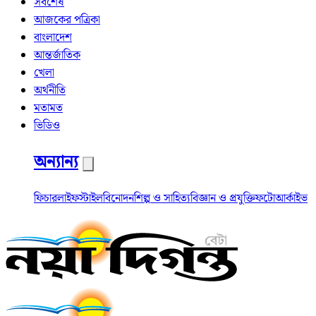
সর্বশেষ
আজকের পত্রিকা
বাংলাদেশ
আন্তর্জাতিক
খেলা
অর্থনীতি
মতামত
ভিডিও
অন্যান্য
ফিচার
লাইফস্টাইল
বিনোদন
শিল্প ও সাহিত্য
বিজ্ঞান ও প্রযুক্তি
ফটো
আর্কাইভ