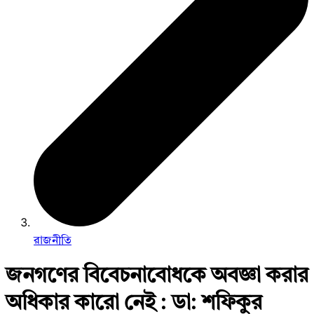
রাজনীতি
জনগণের বিবেচনাবোধকে অবজ্ঞা করার
অধিকার কারো নেই : ডা: শফিকুর