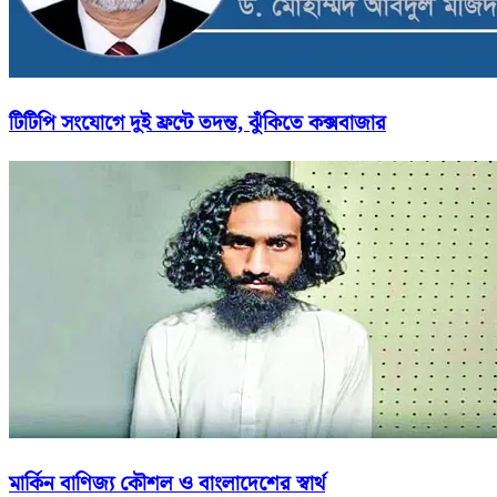
টিটিপি সংযোগে দুই ফ্রন্টে তদন্ত, ঝুঁকিতে কক্সবাজার
মার্কিন বাণিজ্য কৌশল ও বাংলাদেশের স্বার্থ