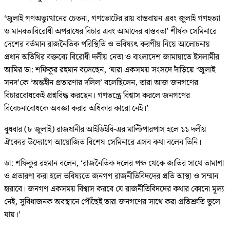
‘জুলাই গণঅভ্যুত্থানের চেতনা, গণভোটের রায় বাস্তবায়ন এবং জুলাই গণহত্যা
ও মানবতাবিরোধী অপরাধের বিচার এবং আমাদের বাস্তবতা’ শীর্ষক সেমিনারে
দেশের বর্তমান রাজনৈতিক পরিস্থিতি ও ভবিষ্যৎ করণীয় নিয়ে আলোচনায়
প্রধান অতিথির বক্তব্যে বিরোধী দলীয় নেতা ও বাংলাদেশ জামায়াতে ইসলামীর
আমির ডা: শফিকুর রহমান বলেছেন, ‘যারা একসময় সংসদে দাঁড়িয়ে ‘জুলাই
সনদ’কে ‘অন্তহীন প্রতারণার দলিল’ বলেছিলেন, তারা আজ জনগণের
বিচারবোধকেই প্রশ্নবিদ্ধ করছেন। গণতন্ত্রে বিশ্বাস করলে জনগণের
বিবেচনাবোধকে অবজ্ঞা করার অধিকার কারো নেই।’
বুধবার (৮ জুলাই) রাজধানীর আইডিইবি-এর মাল্টিপারপাস হলে ১১ দলীয়
ঐক্যের উদ্যোগে আয়োজিত বিশেষ সেমিনারে এসব কথা বলেন তিনি।
ডা: শফিকুর রহমান বলেন, ‘রাজনৈতিক দলের পক্ষ থেকে জাতির সাথে তামাশা
ও প্রতারণা করা হলে ভবিষ্যতে জনগণ রাজনীতিবিদদের প্রতি আস্থা ও সম্মান
হারাবে। জনগণ একসময় বিশ্বাস করবে যে রাজনীতিবিদদের কথার কোনো মূল্য
নেই, সুবিধাজনক অবস্থানে পৌঁছেই তারা জনগণের সাথে করা প্রতিশ্রুতি ভুলে
যায়।’