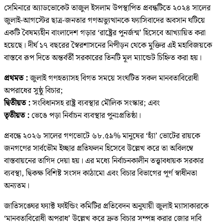
সেমিনারে অ্যাডভোকেট তাজুল ইসলাম উপস্থাপিত প্রবন্ধটিতে ২০২৪ সালের
জুলাই-আগস্টের ছাত্র-জনতার গণঅভ্যুত্থানকে ফ্যাসিবাদের অবসান ঘটিয়ে
একটি বৈষম্যহীন বাংলাদেশ গড়ার ‘রাষ্ট্রের পুনর্জন্ম’ হিসেবে আখ্যায়িত করা
হয়েছে। দীর্ঘ ১৭ বছরের স্বৈরশাসনের নিপীড়ন থেকে মুক্তির এই মহাবিজয়কে
বাস্তবে রূপ দিতে অন্তর্বর্তী সরকারের তিনটি মূল ম্যান্ডেট চিহ্নিত করা হয়।
প্রথমত :
জুলাই গণহত্যাসহ বিগত সময়ে সংঘটিত সকল মানবতাবিরোধী
অপরাধের সুষ্ঠু বিচার;
দ্বিতীয়ত :
সংবিধানসহ রাষ্ট্র ব্যবস্থার মৌলিক সংস্কার; এবং
তৃতীয়ত :
ভেঙে পড়া নির্বাচন ব্যবস্থার পুনঃপ্রতিষ্ঠা।
প্রবন্ধে ২০২৬ সালের গণভোটে ৬৮.৫৯% মানুষের ‘হ্যাঁ’ ভোটের রায়কে
জনগণের সার্বভৌম ইচ্ছার প্রতিফলন হিসেবে উল্লেখ করে তা অবিলম্বে
বাস্তবায়নের তাগিদ দেয়া হয়। এর মধ্যে নির্বাচনকালীন তত্ত্বাবধায়ক সরকার
ব্যবস্থা, দ্বিকক্ষ বিশিষ্ট সংসদ কাঠামো এবং বিচার বিভাগের পূর্ণ স্বাধীনতা
অন্যতম।
জাতিসঙ্ঘের ফ্যাক্ট ফাইন্ডিং কমিটির প্রতিবেদন অনুযায়ী জুলাই ম্যাসাকারকে
‘মানবতাবিরোধী অপরাধ’ উল্লেখ করে দ্রুত বিচার সম্পন্ন করার জোর দাবি