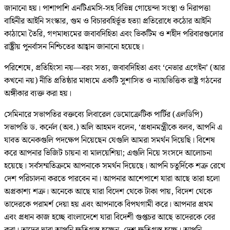
জানানো হয়। পাশাপাশি এনটিএমসি-সহ বিভিন্ন গোয়েন্দা সংস্থা ও নিরাপত্তা
বাহিনীর আইনি সংস্কার, গুম ও বিচারবহির্ভূত হত্যা প্রতিরোধে কঠোর আইনি
কাঠামো তৈরি, গণমাধ্যমের জবাবদিহিতা এবং ভিকটিম ও শহীদ পরিবারগুলোর
রাষ্ট্রীয় পুনর্বাসন নিশ্চিতের আহ্বান জানানো হয়েছে।
পরিশেষে, প্রতিহিংসা নয়—বরং সত্য, জবাবদিহিতা এবং ‘নেভার এগেইন’ (আর
কখনো নয়) নীতি প্রতিষ্ঠার মাধ্যমে একটি সুশাসিত ও ন্যায়ভিত্তিক রাষ্ট্র গঠনের
অঙ্গীকার ব্যক্ত করা হয়।
সেমিনারে সভাপতির বক্তব্যে লিবারেল ডেমোক্রেটিক পার্টির (এলডিপি)
সভাপতি ড. কর্নেল (অব.) অলি আহমদ বলেন, ‘প্রধানমন্ত্রীকে বলব, আপনি এ
যাবত অনেকগুলি পদক্ষেপ নিয়েছেন যেগুলি আমরা সমর্থন দিয়েছি। বিশেষ
করে আপনার ভিজিট চায়না বা মালয়েশিয়া; এগুলি নিয়ে সংসদে আলোচনা
হয়েছে। সর্বসম্মতিক্রমে আপনাকে সমর্থন দিয়েছে। আপনি চতুর্দিকে শত্রু রেখে
দেশ পরিচালনা করতে পারবেন না। আপনার আশেপাশে যারা আছে তারা হলো
অপ্রকাশ্য শত্রু। অনেকে আছে যারা বিদেশ থেকে টাকা পায়, বিদেশ থেকে
তাদেরকে পরামর্শ দেয়া হয় এবং আপনাকে বিপথগামী করে। আপনার প্রথম
এবং প্রধান কাজ হচ্ছে বাংলাদেশে যারা বিদেশী গুপ্তচর আছে তাদেরকে বের