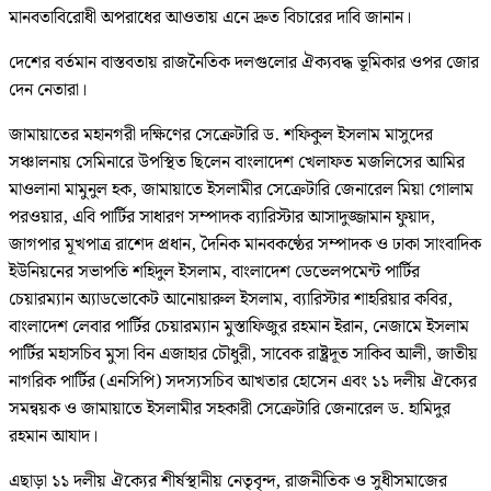
মানবতাবিরোধী অপরাধের আওতায় এনে দ্রুত বিচারের দাবি জানান।
দেশের বর্তমান বাস্তবতায় রাজনৈতিক দলগুলোর ঐক্যবদ্ধ ভূমিকার ওপর জোর
দেন নেতারা।
জামায়াতের মহানগরী দক্ষিণের সেক্রেটারি ড. শফিকুল ইসলাম মাসুদের
সঞ্চালনায় সেমিনারে উপস্থিত ছিলেন বাংলাদেশ খেলাফত মজলিসের আমির
মাওলানা মামুনুল হক, জামায়াতে ইসলামীর সেক্রেটারি জেনারেল মিয়া গোলাম
পরওয়ার, এবি পার্টির সাধারণ সম্পাদক ব্যারিস্টার আসাদুজ্জামান ফুয়াদ,
জাগপার ‍মূখপাত্র রাশেদ প্রধান, দৈনিক মানবকণ্ঠের সম্পাদক ও ঢাকা সাংবাদিক
ইউনিয়নের সভাপতি শহিদুল ইসলাম, বাংলাদেশ ডেভেলপমেন্ট পার্টির
চেয়ারম্যান অ্যাডভোকেট আনোয়ারুল ইসলাম, ব্যারিস্টার শাহরিয়ার কবির,
বাংলাদেশ লেবার পার্টির চেয়ারম্যান মুস্তাফিজুর রহমান ইরান, নেজামে ইসলাম
পার্টির মহাসচিব মুসা বিন এজাহার চৌধুরী, সাবেক রাষ্ট্রদূত সাকিব আলী, জাতীয়
নাগরিক পার্টির (এনসিপি) সদস্যসচিব আখতার হোসেন এবং ১১ দলীয় ঐক্যের
সমন্বয়ক ও জামায়াতে ইসলামীর সহকারী সেক্রেটারি জেনারেল ড. হামিদুর
রহমান আযাদ।
এছাড়া ১১ দলীয় ঐক্যের শীর্ষস্থানীয় নেতৃবৃন্দ, রাজনীতিক ও সুধীসমাজের