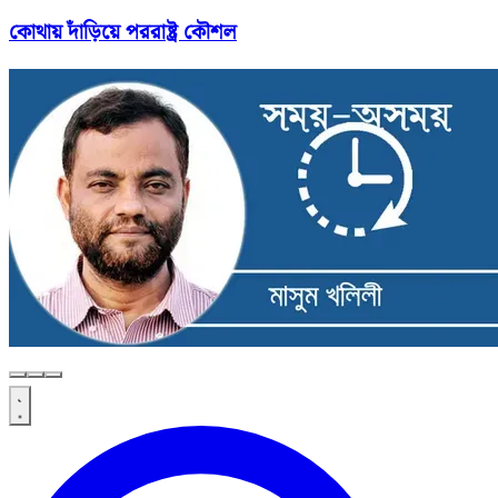
কোথায় দাঁড়িয়ে পররাষ্ট্র কৌশল