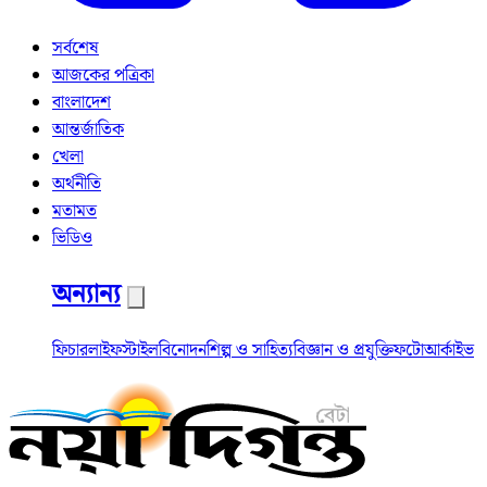
সর্বশেষ
আজকের পত্রিকা
বাংলাদেশ
আন্তর্জাতিক
খেলা
অর্থনীতি
মতামত
ভিডিও
অন্যান্য
ফিচার
লাইফস্টাইল
বিনোদন
শিল্প ও সাহিত্য
বিজ্ঞান ও প্রযুক্তি
ফটো
আর্কাইভ