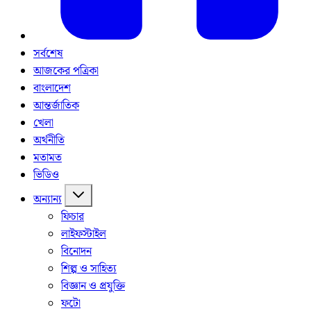
সর্বশেষ
আজকের পত্রিকা
বাংলাদেশ
আন্তর্জাতিক
খেলা
অর্থনীতি
মতামত
ভিডিও
অন্যান্য
ফিচার
লাইফস্টাইল
বিনোদন
শিল্প ও সাহিত্য
বিজ্ঞান ও প্রযুক্তি
ফটো