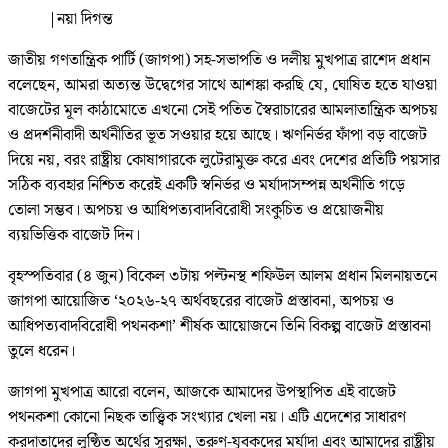
|
নয়া দিগন্ত
জাতীয় গণতান্ত্রিক পার্টি (জাগপা) সহ-সভাপতি ও দলীয় মুখপাত্র রাশেদ প্রধান
বলেছেন, আমরা অত্যন্ত উদ্বেগের সাথে আশঙ্কা করছি যে, ঘোষিত হতে যাওয়া
বাজেটের মূল কাঠামোতে এখনো সেই পতিত স্বৈরাচারের আমলাতান্ত্রিক অপচয়
ও প্রদর্শনীবাদী অর্থনীতির ভূত সওয়ার হয়ে আছে। ঋণনির্ভর ফাঁপা বড় বাজেট
দিয়ে নয়, বরং রাষ্ট্রীয় কোষাগারকে লুটেরামুক্ত করে এবং দেশের প্রতিটি পয়সার
সঠিক ব্যবহার নিশ্চিত করেই একটি স্বনির্ভর ও মর্যাদাসম্পন্ন অর্থনীতি গড়ে
তোলা সম্ভব। অপচয় ও আধিপত্যবাদবিরোধী সংকুচিত ও প্রয়োজনীয়
ব্যয়ভিত্তিক বাজেট দিন।
বৃহস্পতিবার (৪ জুন) বিকেল ৩টায় পল্টনস্থ শফিউল আলম প্রধান মিলনায়তনে
জাগপা আয়োজিত ‘২০২৬-২৭ অর্থবছরের বাজেট প্রস্তাবনা, অপচয় ও
আধিপত্যবাদবিরোধী পথনকশা’ শীর্ষক আয়োজনে তিনি বিকল্প বাজেট প্রস্তাবনা
তুলে ধরেন।
জাগপা মুখপাত্র আরো বলেন, আজকে আমাদের উপস্থাপিত এই বাজেট
পথনকশা কোনো নিছক তাত্ত্বিক সংখ্যার খেলা নয়। এটি এদেশের সাধারণ
করদাতাদের লুণ্ঠিত অর্থের সুরক্ষা, তরুণ-যুবকদের মর্যাদা এবং আমাদের রাষ্ট্রীয়