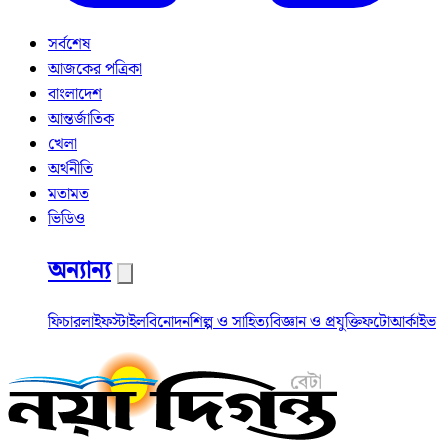
সর্বশেষ
আজকের পত্রিকা
বাংলাদেশ
আন্তর্জাতিক
খেলা
অর্থনীতি
মতামত
ভিডিও
অন্যান্য
ফিচার
লাইফস্টাইল
বিনোদন
শিল্প ও সাহিত্য
বিজ্ঞান ও প্রযুক্তি
ফটো
আর্কাইভ