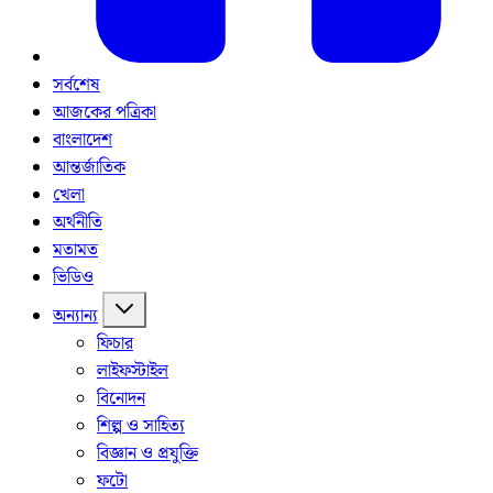
সর্বশেষ
আজকের পত্রিকা
বাংলাদেশ
আন্তর্জাতিক
খেলা
অর্থনীতি
মতামত
ভিডিও
অন্যান্য
ফিচার
লাইফস্টাইল
বিনোদন
শিল্প ও সাহিত্য
বিজ্ঞান ও প্রযুক্তি
ফটো