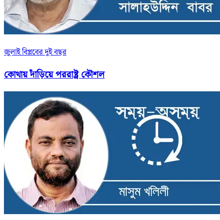
জুলাই বিপ্লবের দুই বছর
কোথায় দাঁড়িয়ে পররাষ্ট্র কৌশল