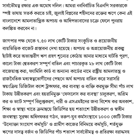
সার্বভৌমত্ব রক্ষার এক অমোঘ দলিল। আমরা নবনির্বাচিত বিএনপি সরকারকে
স্পষ্ট ভাষায় সতর্ক করতে চাই, জুলাই বিপ্লবের শহীদদের রক্তের ঋণে কেনা এই
বাংলাদেশে আমলাতান্ত্রিক অপচয় ও আধিপত্যবাদের চক্রে ফেলে পুনরায়
কলঙ্কিত করবেন না।
জাগপার পক্ষ থেকে ৭.৫০ লাখ কোটি টাকার সংকুচিত ও প্রয়োজনীয়
ব্যয়ভিত্তিক বাজেট প্রস্তাবনা দেখা হয়েছে। অপচয় ও অপ্রয়োজনীয় প্রকল্প
ছাঁটাই করে অভ্যন্তরীণ ঋণ গ্রহণ শূন্যের কোঠায় আনার মাধ্যমে ঘাটতি পূরণ,
কালো টাকা শ্বেতকরণ সম্পূর্ণ বাতিল এবং পাচারকৃত ২৮ লাখ কোটি টাকা
বাজেয়াপ্ত করা, ফ্যামিলি কার্ড বা অন্যান্য কার্ডের নামে রাষ্ট্রীয় আমলাতন্ত্র ও
রাজনৈতিক মধ্যস্বত্বভোগীদের পেছনে অর্থ অপচয় বাতিল করে সরাসরি
স্বয়ংক্রিয় ডিজিটাল ক্যাশ ট্রান্সফার, কর ব্যবস্থা ও ব্যক্তি করমুক্ত সীমা পাঁচ লাখ
টাকায় উন্নীতকরণ এবং হয়রানিমুক্ত ‘ফেসলেস কর ব্যবস্থা’ চালুকরণ, অগ্রিম
কর ও ভ্যাট সম্পূর্ণ বিলুপ্তকরণ, নারী ও এসএমইদের জন্য বিশেষ কর অবকাশ,
শিক্ষা ও স্বাস্থ্য খাতে ক্রমান্বয়ে জিডিপির ছয় শতাংশে উন্নীতকরণ ও স্বাধীন
জনস্বাস্থ্য সুরক্ষা অধিদফতর গঠন, তরুণ-যুব কর্মসংস্থানে ১০০০ কোটি টাকার
‘উদ্যোক্তা সংযোগ কর্মসূচি’ ও গ্রামীণ কাজের বিনিময়ে কর্মসূচি, শর্তযুক্ত
ঋণের দাসত্ব বর্জন ও জিডিপির পাঁচ শতাংশ সার্বভৌমত্ব ও প্রতিরক্ষা বরাদ্দসহ