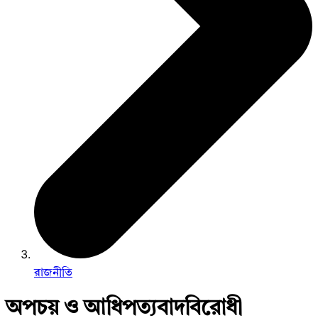
রাজনীতি
অপচয় ও আধিপত্যবাদবিরোধী