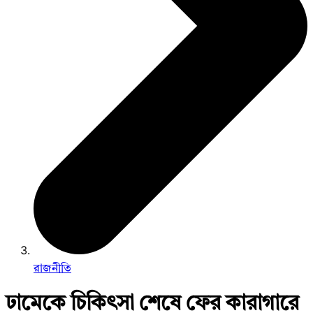
রাজনীতি
ঢামেকে চিকিৎসা শেষে ফের কারাগারে