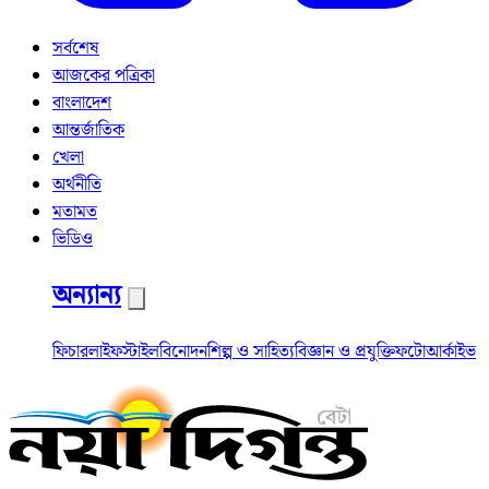
সর্বশেষ
আজকের পত্রিকা
বাংলাদেশ
আন্তর্জাতিক
খেলা
অর্থনীতি
মতামত
ভিডিও
অন্যান্য
ফিচার
লাইফস্টাইল
বিনোদন
শিল্প ও সাহিত্য
বিজ্ঞান ও প্রযুক্তি
ফটো
আর্কাইভ