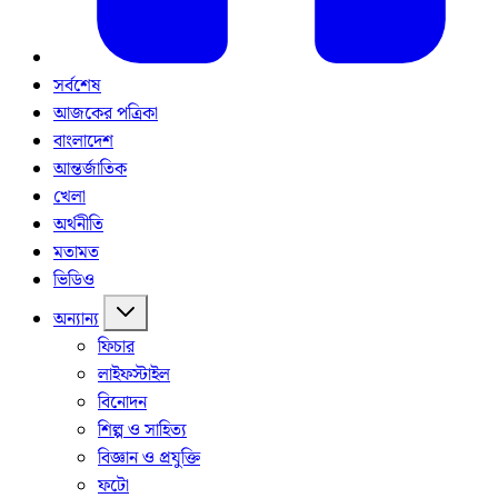
সর্বশেষ
আজকের পত্রিকা
বাংলাদেশ
আন্তর্জাতিক
খেলা
অর্থনীতি
মতামত
ভিডিও
অন্যান্য
ফিচার
লাইফস্টাইল
বিনোদন
শিল্প ও সাহিত্য
বিজ্ঞান ও প্রযুক্তি
ফটো