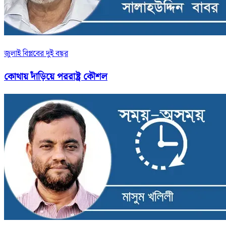
জুলাই বিপ্লবের দুই বছর
কোথায় দাঁড়িয়ে পররাষ্ট্র কৌশল