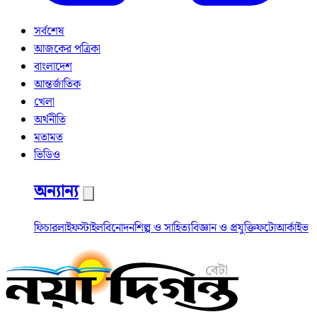
সর্বশেষ
আজকের পত্রিকা
বাংলাদেশ
আন্তর্জাতিক
খেলা
অর্থনীতি
মতামত
ভিডিও
অন্যান্য
ফিচার
লাইফস্টাইল
বিনোদন
শিল্প ও সাহিত্য
বিজ্ঞান ও প্রযুক্তি
ফটো
আর্কাইভ