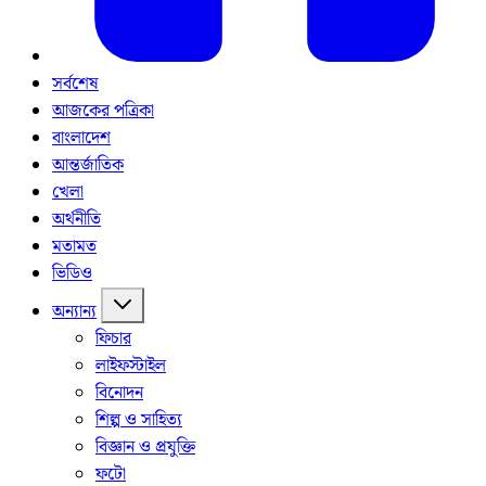
সর্বশেষ
আজকের পত্রিকা
বাংলাদেশ
আন্তর্জাতিক
খেলা
অর্থনীতি
মতামত
ভিডিও
অন্যান্য
ফিচার
লাইফস্টাইল
বিনোদন
শিল্প ও সাহিত্য
বিজ্ঞান ও প্রযুক্তি
ফটো