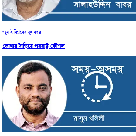
জুলাই বিপ্লবের দুই বছর
কোথায় দাঁড়িয়ে পররাষ্ট্র কৌশল