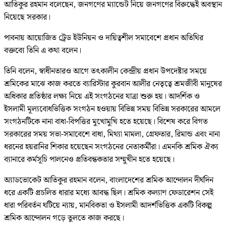
আতিকুর রহমান বলেছেন, জনগণের ম্যান্ডেট নিয়ে জনগণের বিরুদ্ধেই অবস্থান
নিয়েছে সরকার।
পাবনায় আয়োজিত ট্রেড ইউনিয়ন ও দায়িত্বশীল সমাবেশে প্রধান অতিথির
বক্তব্যে তিনি এ কথা বলেন।
তিনি বলেন, স্বাধীনতারও আগে তৎকালীন কেন্দ্রীয় প্রধান উপদেষ্টার সময়ে
শ্রমিকের মাঝে কাজ করতে ব্যারিস্টার কুরবান আলীর নেতৃত্বে শ্রমজীবী মানুষের
অধিকার প্রতিষ্ঠার লক্ষ্য নিয়ে এই সংগঠনের যাত্রা শুরু হয়। আদর্শিক ও
ইসলামী মূল্যবোধভিত্তিক সংগঠন হওয়ায় বিভিন্ন সময় বিভিন্ন সরকারের আমলে
সংগঠনটিকে নানা বাধা-বিপত্তির মুখোমুখি হতে হয়েছে। বিশেষ করে বিগত
সরকারের সময় সভা-সমাবেশে বাধা, মিথ্যা মামলা, গ্রেফতার, রিমান্ড এবং নানা
ধরনের হয়রানির শিকার হয়েছেন সংগঠনের নেতাকর্মীরা। এমনকি শ্রমিক ঐক্য
ব্যানারে কর্মসূচি পালনেও প্রতিবন্ধকতার সম্মুখীন হতে হয়েছে।
অ্যাডভোকেট আতিকুর রহমান বলেন, বাংলাদেশের শ্রমিক আন্দোলন দীর্ঘদিন
ধরে একটি প্রচলিত ধারার মধ্যে আবদ্ধ ছিল। শ্রমিক কল্যাণ ফেডারেশন সেই
ধারা পরিবর্তন ঘটিয়ে ন্যায়, মানবিকতা ও ইসলামী আদর্শভিত্তিক একটি বিকল্প
শ্রমিক আন্দোলন গড়ে তুলতে কাজ করছে।