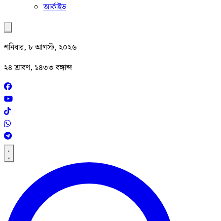
আর্কাইভ
শনিবার, ৮ আগস্ট, ২০২৬
২৪ শ্রাবণ, ১৪৩৩ বঙ্গাব্দ