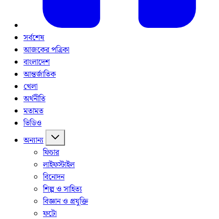
সর্বশেষ
আজকের পত্রিকা
বাংলাদেশ
আন্তর্জাতিক
খেলা
অর্থনীতি
মতামত
ভিডিও
অন্যান্য
ফিচার
লাইফস্টাইল
বিনোদন
শিল্প ও সাহিত্য
বিজ্ঞান ও প্রযুক্তি
ফটো