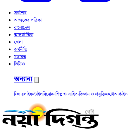
সর্বশেষ
আজকের পত্রিকা
বাংলাদেশ
আন্তর্জাতিক
খেলা
অর্থনীতি
মতামত
ভিডিও
অন্যান্য
ফিচার
লাইফস্টাইল
বিনোদন
শিল্প ও সাহিত্য
বিজ্ঞান ও প্রযুক্তি
ফটো
আর্কাইভ