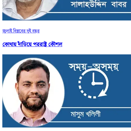
জুলাই বিপ্লবের দুই বছর
কোথায় দাঁড়িয়ে পররাষ্ট্র কৌশল