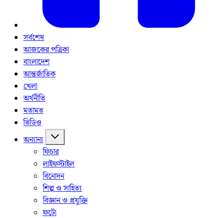
সর্বশেষ
আজকের পত্রিকা
বাংলাদেশ
আন্তর্জাতিক
খেলা
অর্থনীতি
মতামত
ভিডিও
অন্যান্য
ফিচার
লাইফস্টাইল
বিনোদন
শিল্প ও সাহিত্য
বিজ্ঞান ও প্রযুক্তি
ফটো