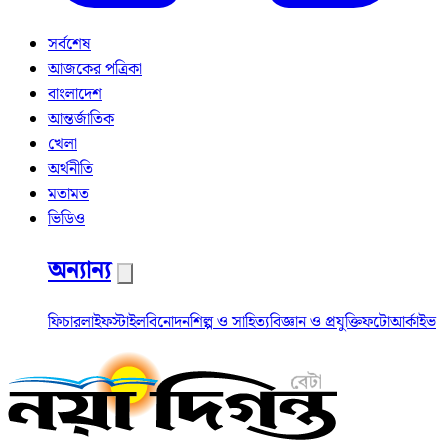
সর্বশেষ
আজকের পত্রিকা
বাংলাদেশ
আন্তর্জাতিক
খেলা
অর্থনীতি
মতামত
ভিডিও
অন্যান্য
ফিচার
লাইফস্টাইল
বিনোদন
শিল্প ও সাহিত্য
বিজ্ঞান ও প্রযুক্তি
ফটো
আর্কাইভ