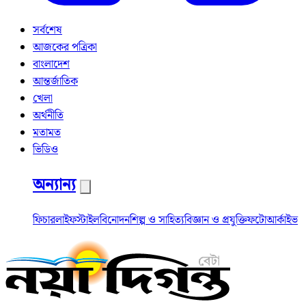
সর্বশেষ
আজকের পত্রিকা
বাংলাদেশ
আন্তর্জাতিক
খেলা
অর্থনীতি
মতামত
ভিডিও
অন্যান্য
ফিচার
লাইফস্টাইল
বিনোদন
শিল্প ও সাহিত্য
বিজ্ঞান ও প্রযুক্তি
ফটো
আর্কাইভ