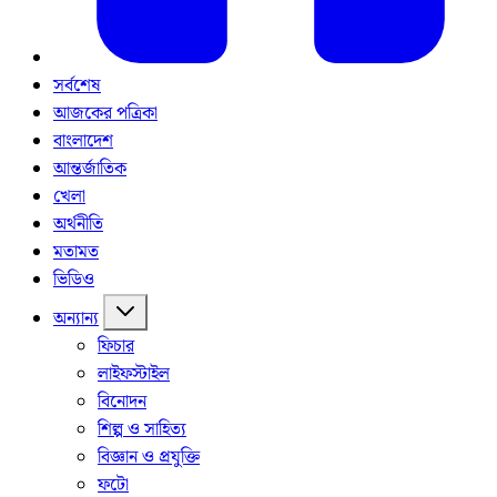
সর্বশেষ
আজকের পত্রিকা
বাংলাদেশ
আন্তর্জাতিক
খেলা
অর্থনীতি
মতামত
ভিডিও
অন্যান্য
ফিচার
লাইফস্টাইল
বিনোদন
শিল্প ও সাহিত্য
বিজ্ঞান ও প্রযুক্তি
ফটো