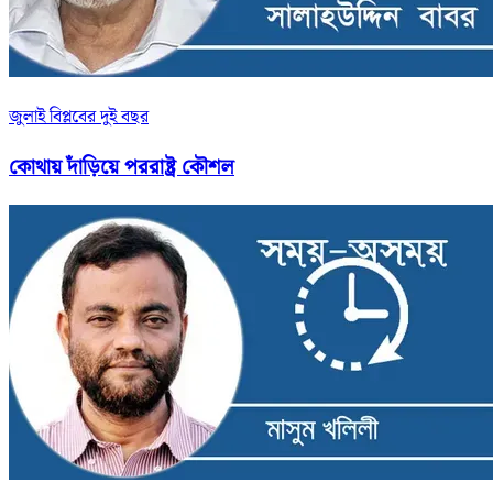
জুলাই বিপ্লবের দুই বছর
কোথায় দাঁড়িয়ে পররাষ্ট্র কৌশল