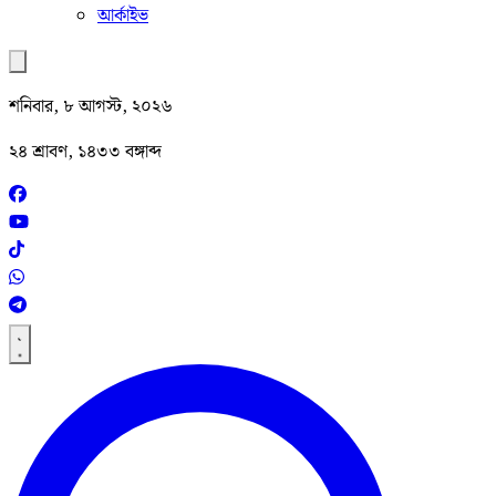
আর্কাইভ
শনিবার, ৮ আগস্ট, ২০২৬
২৪ শ্রাবণ, ১৪৩৩ বঙ্গাব্দ