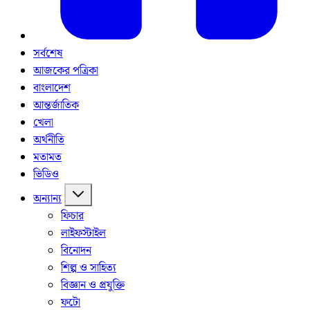
সর্বশেষ
আজকের পত্রিকা
বাংলাদেশ
আন্তর্জাতিক
খেলা
অর্থনীতি
মতামত
ভিডিও
অন্যান্য
ফিচার
লাইফস্টাইল
বিনোদন
শিল্প ও সাহিত্য
বিজ্ঞান ও প্রযুক্তি
ফটো