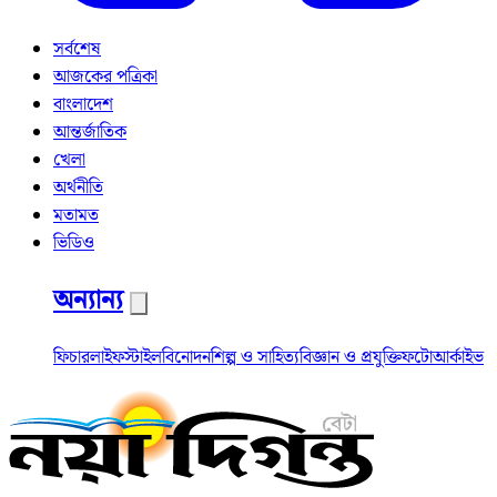
সর্বশেষ
আজকের পত্রিকা
বাংলাদেশ
আন্তর্জাতিক
খেলা
অর্থনীতি
মতামত
ভিডিও
অন্যান্য
ফিচার
লাইফস্টাইল
বিনোদন
শিল্প ও সাহিত্য
বিজ্ঞান ও প্রযুক্তি
ফটো
আর্কাইভ