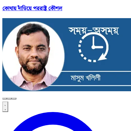
কোথায় দাঁড়িয়ে পররাষ্ট্র কৌশল