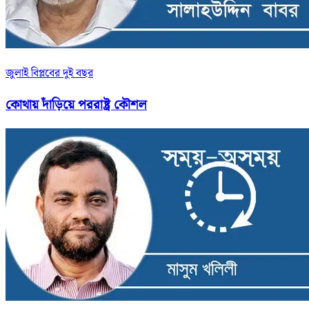
জুলাই বিপ্লবের দুই বছর
কোথায় দাঁড়িয়ে পররাষ্ট্র কৌশল