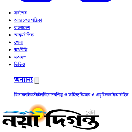
সর্বশেষ
আজকের পত্রিকা
বাংলাদেশ
আন্তর্জাতিক
খেলা
অর্থনীতি
মতামত
ভিডিও
অন্যান্য
ফিচার
লাইফস্টাইল
বিনোদন
শিল্প ও সাহিত্য
বিজ্ঞান ও প্রযুক্তি
ফটো
আর্কাইভ