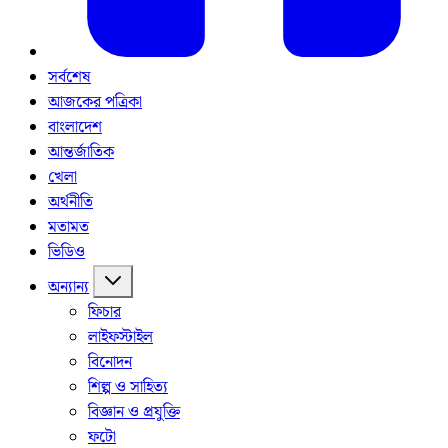
সর্বশেষ
আজকের পত্রিকা
বাংলাদেশ
আন্তর্জাতিক
খেলা
অর্থনীতি
মতামত
ভিডিও
অন্যান্য
ফিচার
লাইফস্টাইল
বিনোদন
শিল্প ও সাহিত্য
বিজ্ঞান ও প্রযুক্তি
ফটো