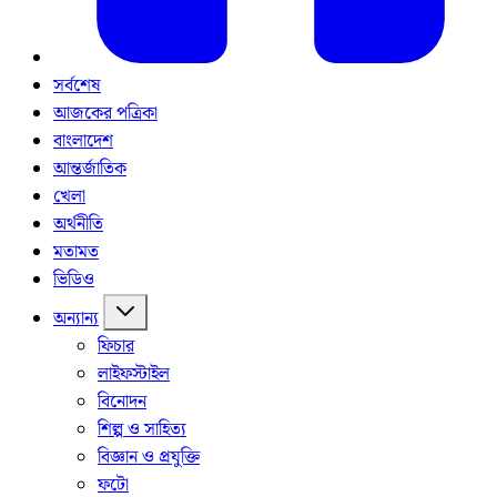
সর্বশেষ
আজকের পত্রিকা
বাংলাদেশ
আন্তর্জাতিক
খেলা
অর্থনীতি
মতামত
ভিডিও
অন্যান্য
ফিচার
লাইফস্টাইল
বিনোদন
শিল্প ও সাহিত্য
বিজ্ঞান ও প্রযুক্তি
ফটো