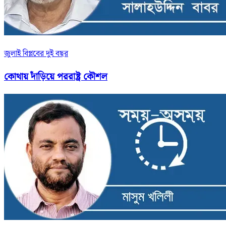
জুলাই বিপ্লবের দুই বছর
কোথায় দাঁড়িয়ে পররাষ্ট্র কৌশল