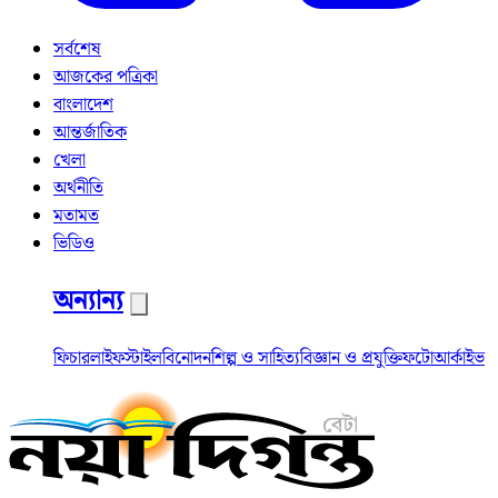
সর্বশেষ
আজকের পত্রিকা
বাংলাদেশ
আন্তর্জাতিক
খেলা
অর্থনীতি
মতামত
ভিডিও
অন্যান্য
ফিচার
লাইফস্টাইল
বিনোদন
শিল্প ও সাহিত্য
বিজ্ঞান ও প্রযুক্তি
ফটো
আর্কাইভ