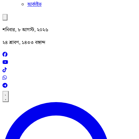
আর্কাইভ
শনিবার, ৮ আগস্ট, ২০২৬
২৪ শ্রাবণ, ১৪৩৩ বঙ্গাব্দ