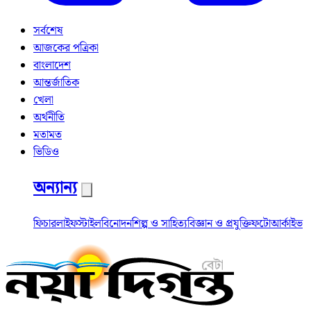
সর্বশেষ
আজকের পত্রিকা
বাংলাদেশ
আন্তর্জাতিক
খেলা
অর্থনীতি
মতামত
ভিডিও
অন্যান্য
ফিচার
লাইফস্টাইল
বিনোদন
শিল্প ও সাহিত্য
বিজ্ঞান ও প্রযুক্তি
ফটো
আর্কাইভ