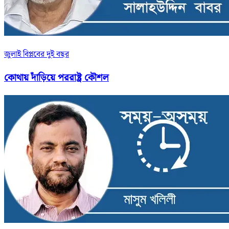
জুলাই বিপ্লবের দুই বছর
কোথায় দাঁড়িয়ে পররাষ্ট্র কৌশল