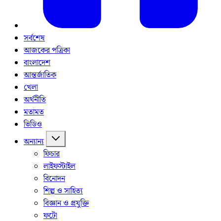
সর্বশেষ
আজকের পত্রিকা
বাংলাদেশ
আন্তর্জাতিক
খেলা
অর্থনীতি
মতামত
ভিডিও
অন্যান্য
ফিচার
লাইফস্টাইল
বিনোদন
শিল্প ও সাহিত্য
বিজ্ঞান ও প্রযুক্তি
ফটো