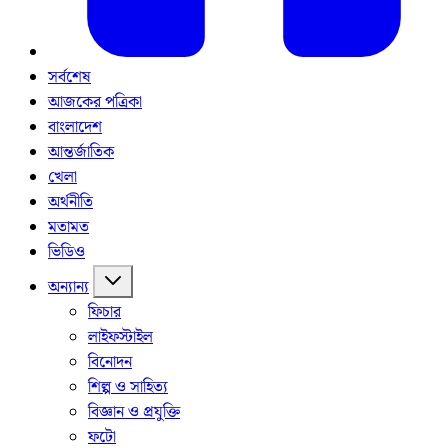
সর্বশেষ
আজকের পত্রিকা
বাংলাদেশ
আন্তর্জাতিক
খেলা
অর্থনীতি
মতামত
ভিডিও
অন্যান্য
ফিচার
লাইফস্টাইল
বিনোদন
শিল্প ও সাহিত্য
বিজ্ঞান ও প্রযুক্তি
ফটো