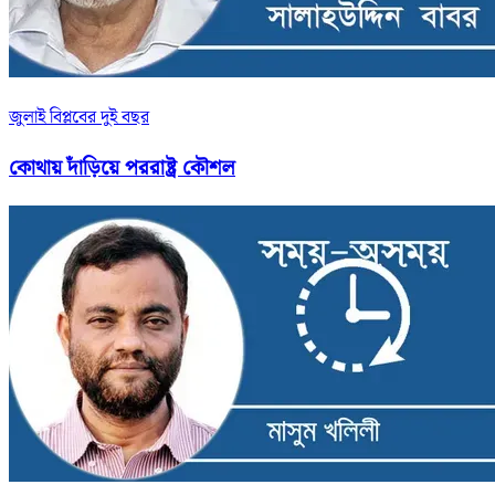
জুলাই বিপ্লবের দুই বছর
কোথায় দাঁড়িয়ে পররাষ্ট্র কৌশল