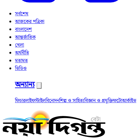
সর্বশেষ
আজকের পত্রিকা
বাংলাদেশ
আন্তর্জাতিক
খেলা
অর্থনীতি
মতামত
ভিডিও
অন্যান্য
ফিচার
লাইফস্টাইল
বিনোদন
শিল্প ও সাহিত্য
বিজ্ঞান ও প্রযুক্তি
ফটো
আর্কাইভ