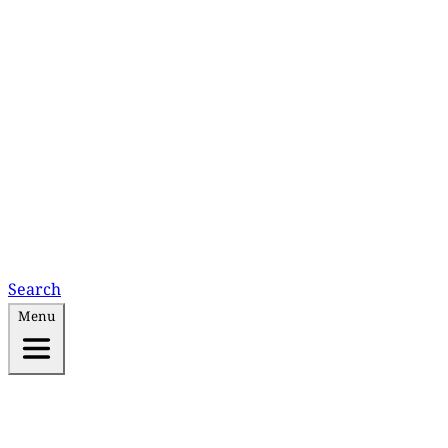
Search
Menu