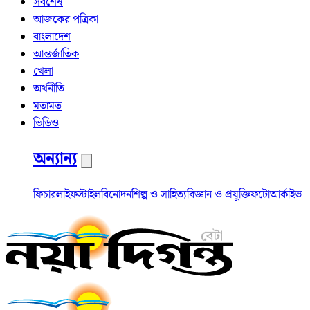
সর্বশেষ
আজকের পত্রিকা
বাংলাদেশ
আন্তর্জাতিক
খেলা
অর্থনীতি
মতামত
ভিডিও
অন্যান্য
ফিচার
লাইফস্টাইল
বিনোদন
শিল্প ও সাহিত্য
বিজ্ঞান ও প্রযুক্তি
ফটো
আর্কাইভ