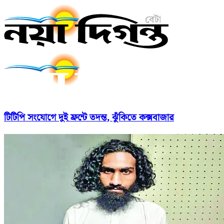
টিটিপি সংযোগে দুই ফ্রন্টে তদন্ত, ঝুঁকিতে কক্সবাজার