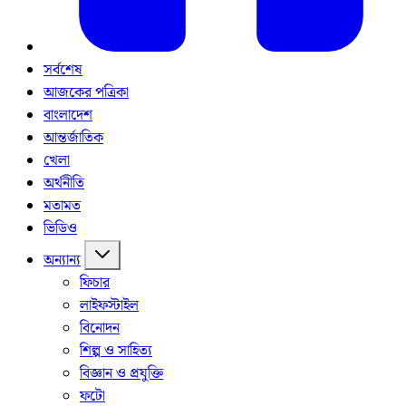
সর্বশেষ
আজকের পত্রিকা
বাংলাদেশ
আন্তর্জাতিক
খেলা
অর্থনীতি
মতামত
ভিডিও
অন্যান্য
ফিচার
লাইফস্টাইল
বিনোদন
শিল্প ও সাহিত্য
বিজ্ঞান ও প্রযুক্তি
ফটো