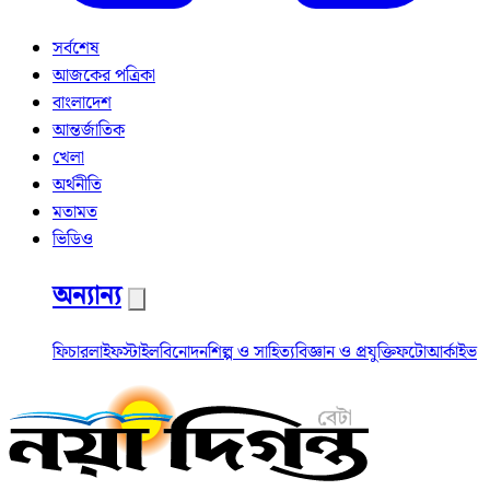
সর্বশেষ
আজকের পত্রিকা
বাংলাদেশ
আন্তর্জাতিক
খেলা
অর্থনীতি
মতামত
ভিডিও
অন্যান্য
ফিচার
লাইফস্টাইল
বিনোদন
শিল্প ও সাহিত্য
বিজ্ঞান ও প্রযুক্তি
ফটো
আর্কাইভ