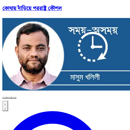
কোথায় দাঁড়িয়ে পররাষ্ট্র কৌশল