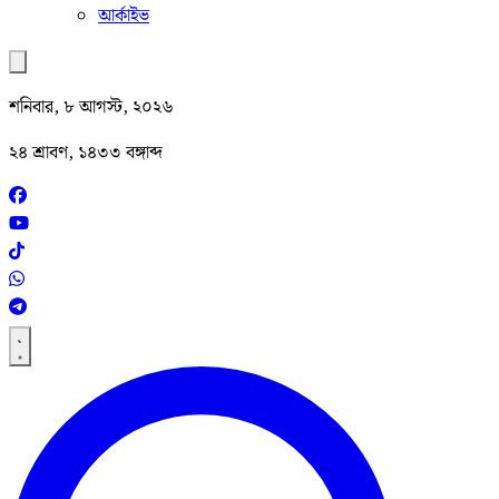
আর্কাইভ
শনিবার, ৮ আগস্ট, ২০২৬
২৪ শ্রাবণ, ১৪৩৩ বঙ্গাব্দ