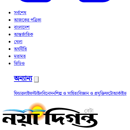
সর্বশেষ
আজকের পত্রিকা
বাংলাদেশ
আন্তর্জাতিক
খেলা
অর্থনীতি
মতামত
ভিডিও
অন্যান্য
ফিচার
লাইফস্টাইল
বিনোদন
শিল্প ও সাহিত্য
বিজ্ঞান ও প্রযুক্তি
ফটো
আর্কাইভ