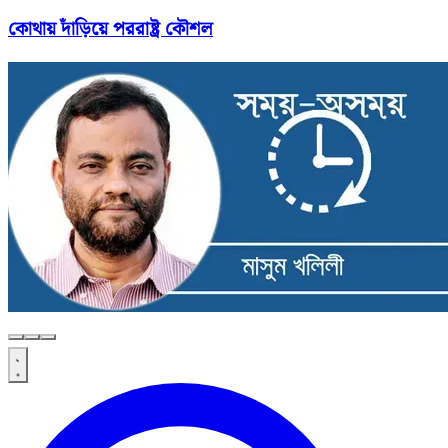
কোথায় দাঁড়িয়ে পররাষ্ট্র কৌশল