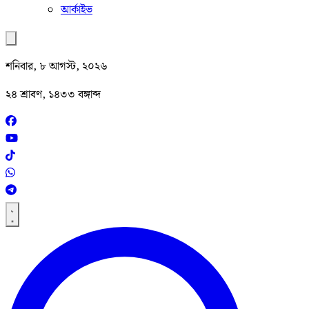
আর্কাইভ
শনিবার, ৮ আগস্ট, ২০২৬
২৪ শ্রাবণ, ১৪৩৩ বঙ্গাব্দ