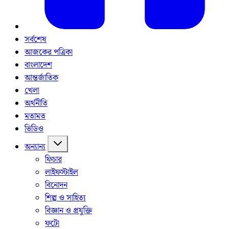
সর্বশেষ
আজকের পত্রিকা
বাংলাদেশ
আন্তর্জাতিক
খেলা
অর্থনীতি
মতামত
ভিডিও
অন্যান্য
ফিচার
লাইফস্টাইল
বিনোদন
শিল্প ও সাহিত্য
বিজ্ঞান ও প্রযুক্তি
ফটো