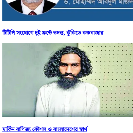
টিটিপি সংযোগে দুই ফ্রন্টে তদন্ত, ঝুঁকিতে কক্সবাজার
মার্কিন বাণিজ্য কৌশল ও বাংলাদেশের স্বার্থ