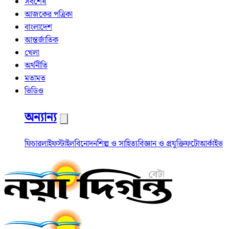
সর্বশেষ
আজকের পত্রিকা
বাংলাদেশ
আন্তর্জাতিক
খেলা
অর্থনীতি
মতামত
ভিডিও
অন্যান্য
ফিচার
লাইফস্টাইল
বিনোদন
শিল্প ও সাহিত্য
বিজ্ঞান ও প্রযুক্তি
ফটো
আর্কাইভ