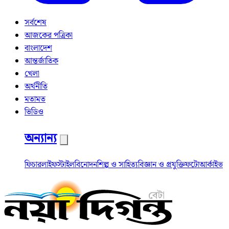
সর্বশেষ
আজকের পত্রিকা
বাংলাদেশ
আন্তর্জাতিক
খেলা
অর্থনীতি
মতামত
ভিডিও
অন্যান্য
ফিচার
লাইফস্টাইল
বিনোদন
শিল্প ও সাহিত্য
বিজ্ঞান ও প্রযুক্তি
ফটো
আর্কাইভ