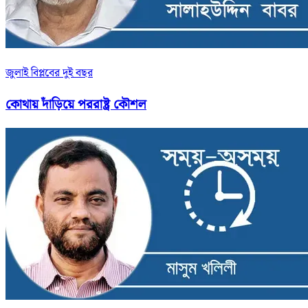
জুলাই বিপ্লবের দুই বছর
কোথায় দাঁড়িয়ে পররাষ্ট্র কৌশল