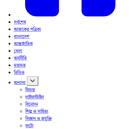
সর্বশেষ
আজকের পত্রিকা
বাংলাদেশ
আন্তর্জাতিক
খেলা
অর্থনীতি
মতামত
ভিডিও
অন্যান্য
ফিচার
লাইফস্টাইল
বিনোদন
শিল্প ও সাহিত্য
বিজ্ঞান ও প্রযুক্তি
ফটো