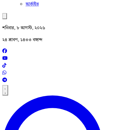
আর্কাইভ
শনিবার, ৮ আগস্ট, ২০২৬
২৪ শ্রাবণ, ১৪৩৩ বঙ্গাব্দ