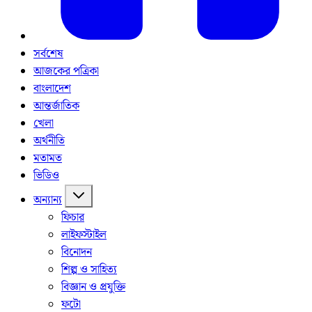
সর্বশেষ
আজকের পত্রিকা
বাংলাদেশ
আন্তর্জাতিক
খেলা
অর্থনীতি
মতামত
ভিডিও
অন্যান্য
ফিচার
লাইফস্টাইল
বিনোদন
শিল্প ও সাহিত্য
বিজ্ঞান ও প্রযুক্তি
ফটো