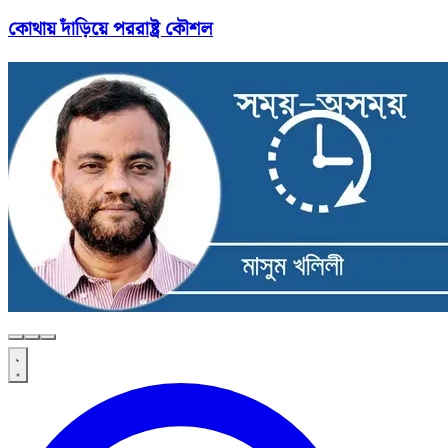
কোথায় দাঁড়িয়ে পররাষ্ট্র কৌশল