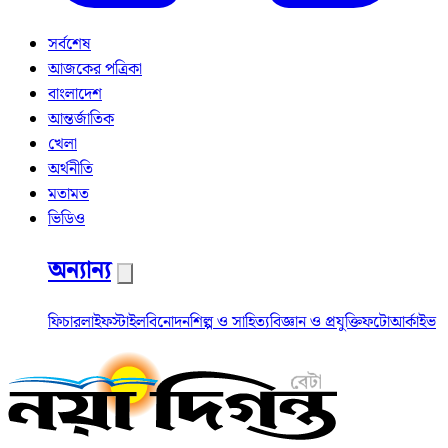
সর্বশেষ
আজকের পত্রিকা
বাংলাদেশ
আন্তর্জাতিক
খেলা
অর্থনীতি
মতামত
ভিডিও
অন্যান্য
ফিচার
লাইফস্টাইল
বিনোদন
শিল্প ও সাহিত্য
বিজ্ঞান ও প্রযুক্তি
ফটো
আর্কাইভ