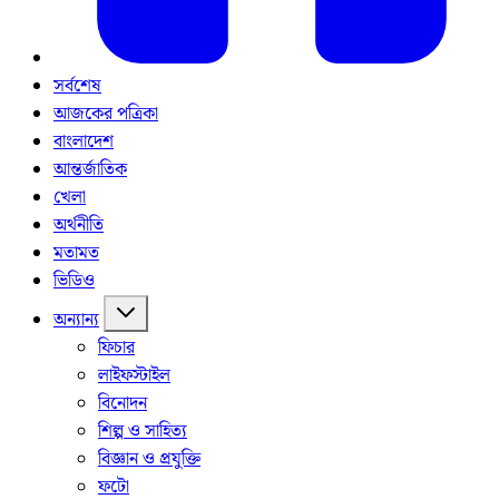
সর্বশেষ
আজকের পত্রিকা
বাংলাদেশ
আন্তর্জাতিক
খেলা
অর্থনীতি
মতামত
ভিডিও
অন্যান্য
ফিচার
লাইফস্টাইল
বিনোদন
শিল্প ও সাহিত্য
বিজ্ঞান ও প্রযুক্তি
ফটো