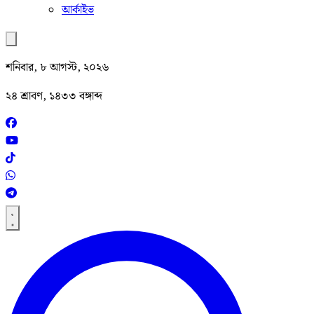
আর্কাইভ
শনিবার, ৮ আগস্ট, ২০২৬
২৪ শ্রাবণ, ১৪৩৩ বঙ্গাব্দ