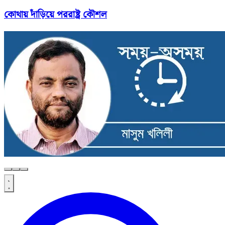
কোথায় দাঁড়িয়ে পররাষ্ট্র কৌশল