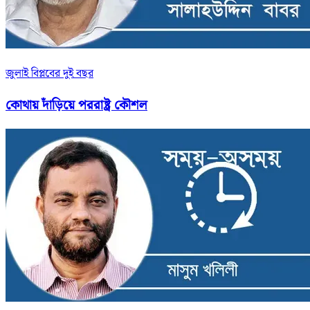
জুলাই বিপ্লবের দুই বছর
কোথায় দাঁড়িয়ে পররাষ্ট্র কৌশল