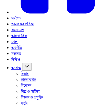
সর্বশেষ
আজকের পত্রিকা
বাংলাদেশ
আন্তর্জাতিক
খেলা
অর্থনীতি
মতামত
ভিডিও
অন্যান্য
ফিচার
লাইফস্টাইল
বিনোদন
শিল্প ও সাহিত্য
বিজ্ঞান ও প্রযুক্তি
ফটো