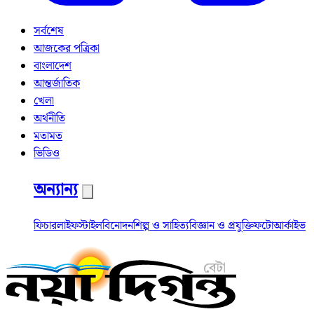
সর্বশেষ
আজকের পত্রিকা
বাংলাদেশ
আন্তর্জাতিক
খেলা
অর্থনীতি
মতামত
ভিডিও
অন্যান্য
ফিচার
লাইফস্টাইল
বিনোদন
শিল্প ও সাহিত্য
বিজ্ঞান ও প্রযুক্তি
ফটো
আর্কাইভ