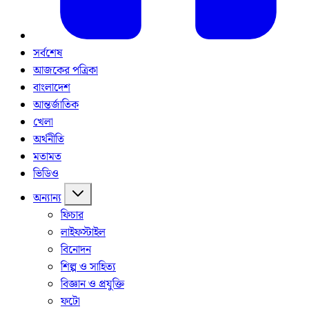
সর্বশেষ
আজকের পত্রিকা
বাংলাদেশ
আন্তর্জাতিক
খেলা
অর্থনীতি
মতামত
ভিডিও
অন্যান্য
ফিচার
লাইফস্টাইল
বিনোদন
শিল্প ও সাহিত্য
বিজ্ঞান ও প্রযুক্তি
ফটো