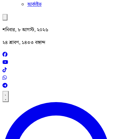
আর্কাইভ
শনিবার, ৮ আগস্ট, ২০২৬
২৪ শ্রাবণ, ১৪৩৩ বঙ্গাব্দ