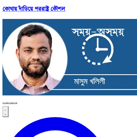
কোথায় দাঁড়িয়ে পররাষ্ট্র কৌশল