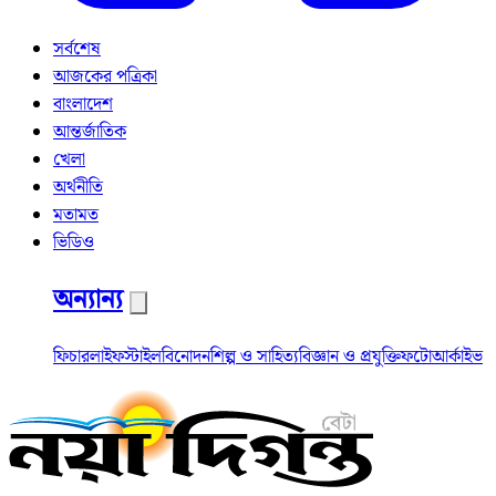
সর্বশেষ
আজকের পত্রিকা
বাংলাদেশ
আন্তর্জাতিক
খেলা
অর্থনীতি
মতামত
ভিডিও
অন্যান্য
ফিচার
লাইফস্টাইল
বিনোদন
শিল্প ও সাহিত্য
বিজ্ঞান ও প্রযুক্তি
ফটো
আর্কাইভ