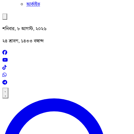
আর্কাইভ
শনিবার, ৮ আগস্ট, ২০২৬
২৪ শ্রাবণ, ১৪৩৩ বঙ্গাব্দ