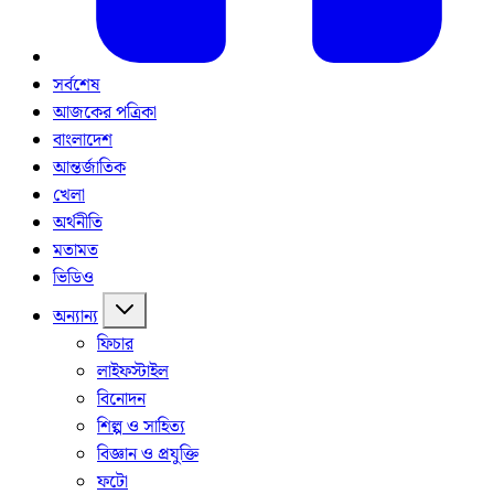
সর্বশেষ
আজকের পত্রিকা
বাংলাদেশ
আন্তর্জাতিক
খেলা
অর্থনীতি
মতামত
ভিডিও
অন্যান্য
ফিচার
লাইফস্টাইল
বিনোদন
শিল্প ও সাহিত্য
বিজ্ঞান ও প্রযুক্তি
ফটো