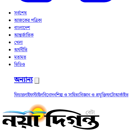
সর্বশেষ
আজকের পত্রিকা
বাংলাদেশ
আন্তর্জাতিক
খেলা
অর্থনীতি
মতামত
ভিডিও
অন্যান্য
ফিচার
লাইফস্টাইল
বিনোদন
শিল্প ও সাহিত্য
বিজ্ঞান ও প্রযুক্তি
ফটো
আর্কাইভ