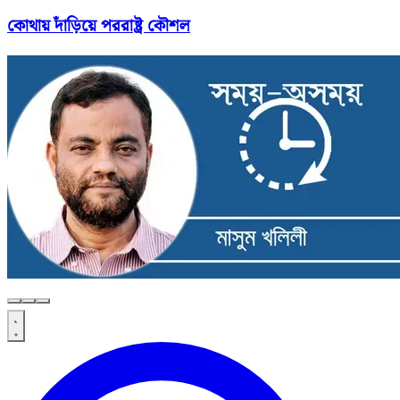
কোথায় দাঁড়িয়ে পররাষ্ট্র কৌশল