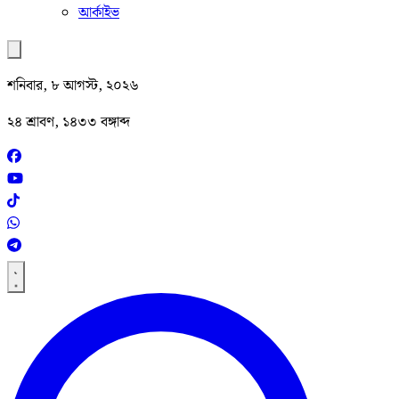
আর্কাইভ
শনিবার, ৮ আগস্ট, ২০২৬
২৪ শ্রাবণ, ১৪৩৩ বঙ্গাব্দ