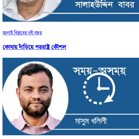
জুলাই বিপ্লবের দুই বছর
কোথায় দাঁড়িয়ে পররাষ্ট্র কৌশল