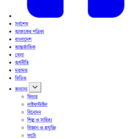
সর্বশেষ
আজকের পত্রিকা
বাংলাদেশ
আন্তর্জাতিক
খেলা
অর্থনীতি
মতামত
ভিডিও
অন্যান্য
ফিচার
লাইফস্টাইল
বিনোদন
শিল্প ও সাহিত্য
বিজ্ঞান ও প্রযুক্তি
ফটো