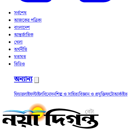
সর্বশেষ
আজকের পত্রিকা
বাংলাদেশ
আন্তর্জাতিক
খেলা
অর্থনীতি
মতামত
ভিডিও
অন্যান্য
ফিচার
লাইফস্টাইল
বিনোদন
শিল্প ও সাহিত্য
বিজ্ঞান ও প্রযুক্তি
ফটো
আর্কাইভ