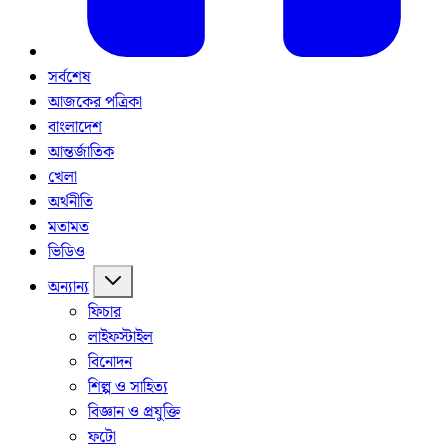
সর্বশেষ
আজকের পত্রিকা
বাংলাদেশ
আন্তর্জাতিক
খেলা
অর্থনীতি
মতামত
ভিডিও
অন্যান্য
ফিচার
লাইফস্টাইল
বিনোদন
শিল্প ও সাহিত্য
বিজ্ঞান ও প্রযুক্তি
ফটো