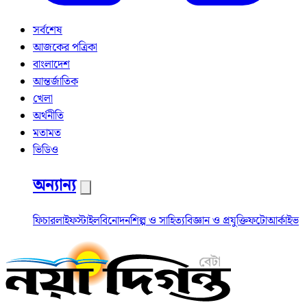
সর্বশেষ
আজকের পত্রিকা
বাংলাদেশ
আন্তর্জাতিক
খেলা
অর্থনীতি
মতামত
ভিডিও
অন্যান্য
ফিচার
লাইফস্টাইল
বিনোদন
শিল্প ও সাহিত্য
বিজ্ঞান ও প্রযুক্তি
ফটো
আর্কাইভ