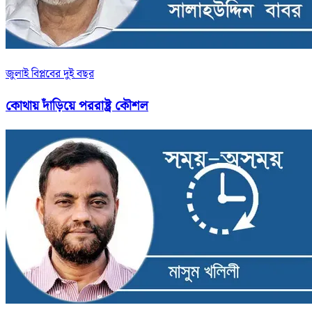
জুলাই বিপ্লবের দুই বছর
কোথায় দাঁড়িয়ে পররাষ্ট্র কৌশল