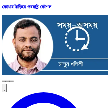
কোথায় দাঁড়িয়ে পররাষ্ট্র কৌশল