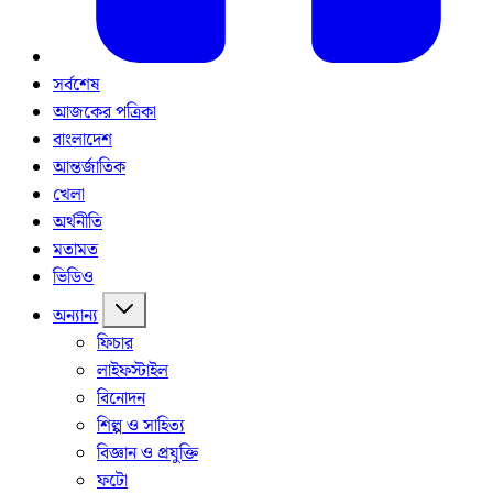
সর্বশেষ
আজকের পত্রিকা
বাংলাদেশ
আন্তর্জাতিক
খেলা
অর্থনীতি
মতামত
ভিডিও
অন্যান্য
ফিচার
লাইফস্টাইল
বিনোদন
শিল্প ও সাহিত্য
বিজ্ঞান ও প্রযুক্তি
ফটো