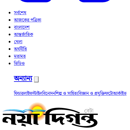
সর্বশেষ
আজকের পত্রিকা
বাংলাদেশ
আন্তর্জাতিক
খেলা
অর্থনীতি
মতামত
ভিডিও
অন্যান্য
ফিচার
লাইফস্টাইল
বিনোদন
শিল্প ও সাহিত্য
বিজ্ঞান ও প্রযুক্তি
ফটো
আর্কাইভ