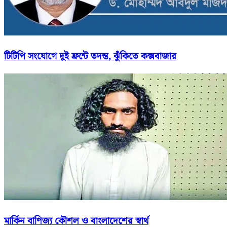
টিটিপি সংযোগে দুই ফ্রন্টে তদন্ত, ঝুঁকিতে কক্সবাজার
মার্কিন বাণিজ্য কৌশল ও বাংলাদেশের স্বার্থ