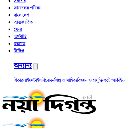
সর্বশেষ
আজকের পত্রিকা
বাংলাদেশ
আন্তর্জাতিক
খেলা
অর্থনীতি
মতামত
ভিডিও
অন্যান্য
ফিচার
লাইফস্টাইল
বিনোদন
শিল্প ও সাহিত্য
বিজ্ঞান ও প্রযুক্তি
ফটো
আর্কাইভ