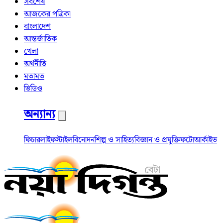
সর্বশেষ
আজকের পত্রিকা
বাংলাদেশ
আন্তর্জাতিক
খেলা
অর্থনীতি
মতামত
ভিডিও
অন্যান্য
ফিচার
লাইফস্টাইল
বিনোদন
শিল্প ও সাহিত্য
বিজ্ঞান ও প্রযুক্তি
ফটো
আর্কাইভ