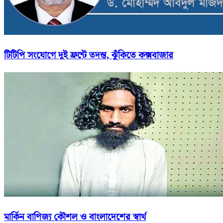
টিটিপি সংযোগে দুই ফ্রন্টে তদন্ত, ঝুঁকিতে কক্সবাজার
মার্কিন বাণিজ্য কৌশল ও বাংলাদেশের স্বার্থ