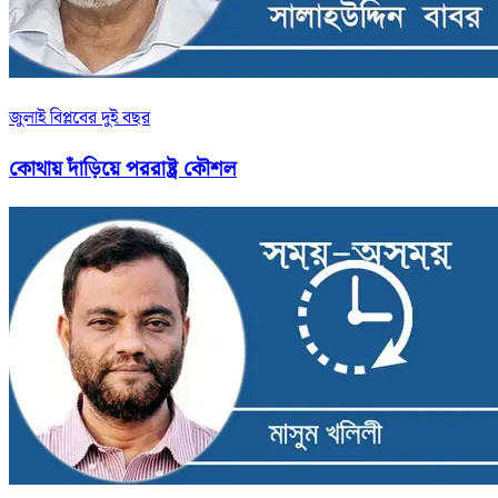
জুলাই বিপ্লবের দুই বছর
কোথায় দাঁড়িয়ে পররাষ্ট্র কৌশল