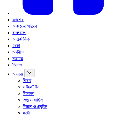
সর্বশেষ
আজকের পত্রিকা
বাংলাদেশ
আন্তর্জাতিক
খেলা
অর্থনীতি
মতামত
ভিডিও
অন্যান্য
ফিচার
লাইফস্টাইল
বিনোদন
শিল্প ও সাহিত্য
বিজ্ঞান ও প্রযুক্তি
ফটো