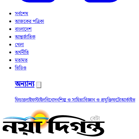
সর্বশেষ
আজকের পত্রিকা
বাংলাদেশ
আন্তর্জাতিক
খেলা
অর্থনীতি
মতামত
ভিডিও
অন্যান্য
ফিচার
লাইফস্টাইল
বিনোদন
শিল্প ও সাহিত্য
বিজ্ঞান ও প্রযুক্তি
ফটো
আর্কাইভ