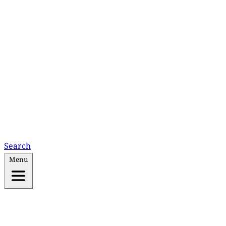
Search
Menu