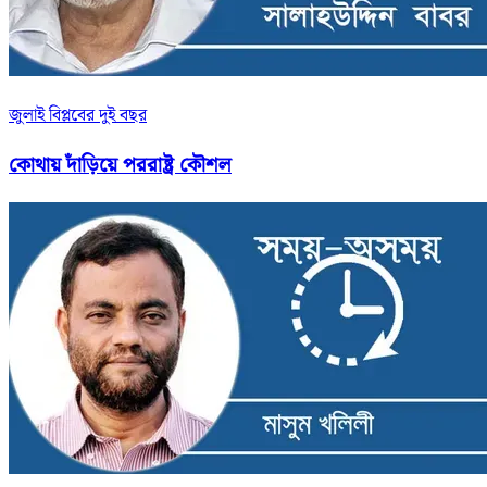
জুলাই বিপ্লবের দুই বছর
কোথায় দাঁড়িয়ে পররাষ্ট্র কৌশল