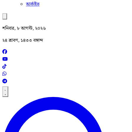
আর্কাইভ
শনিবার, ৮ আগস্ট, ২০২৬
২৪ শ্রাবণ, ১৪৩৩ বঙ্গাব্দ