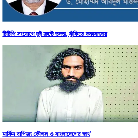
টিটিপি সংযোগে দুই ফ্রন্টে তদন্ত, ঝুঁকিতে কক্সবাজার
মার্কিন বাণিজ্য কৌশল ও বাংলাদেশের স্বার্থ