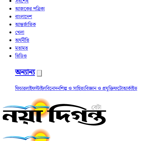
সর্বশেষ
আজকের পত্রিকা
বাংলাদেশ
আন্তর্জাতিক
খেলা
অর্থনীতি
মতামত
ভিডিও
অন্যান্য
ফিচার
লাইফস্টাইল
বিনোদন
শিল্প ও সাহিত্য
বিজ্ঞান ও প্রযুক্তি
ফটো
আর্কাইভ