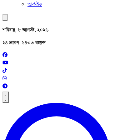
আর্কাইভ
শনিবার, ৮ আগস্ট, ২০২৬
২৪ শ্রাবণ, ১৪৩৩ বঙ্গাব্দ