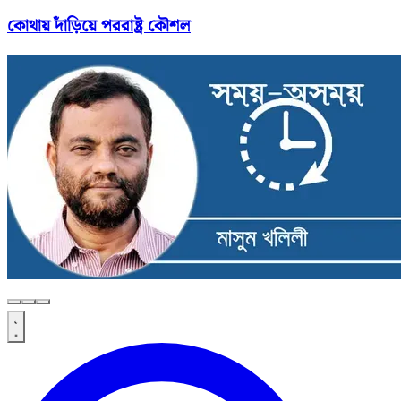
কোথায় দাঁড়িয়ে পররাষ্ট্র কৌশল