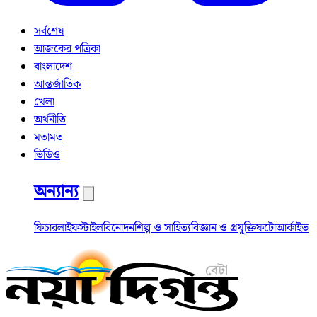
সর্বশেষ
আজকের পত্রিকা
বাংলাদেশ
আন্তর্জাতিক
খেলা
অর্থনীতি
মতামত
ভিডিও
অন্যান্য
ফিচার
লাইফস্টাইল
বিনোদন
শিল্প ও সাহিত্য
বিজ্ঞান ও প্রযুক্তি
ফটো
আর্কাইভ