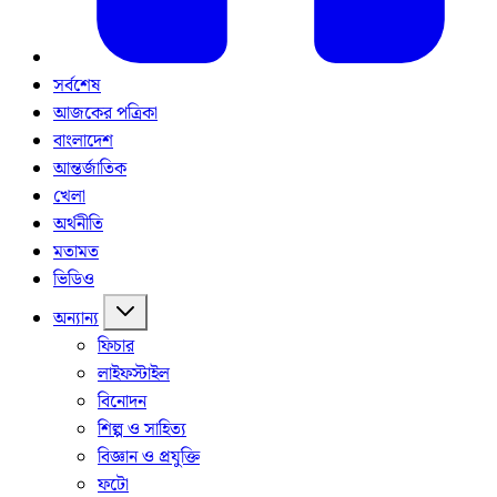
সর্বশেষ
আজকের পত্রিকা
বাংলাদেশ
আন্তর্জাতিক
খেলা
অর্থনীতি
মতামত
ভিডিও
অন্যান্য
ফিচার
লাইফস্টাইল
বিনোদন
শিল্প ও সাহিত্য
বিজ্ঞান ও প্রযুক্তি
ফটো