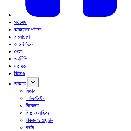
সর্বশেষ
আজকের পত্রিকা
বাংলাদেশ
আন্তর্জাতিক
খেলা
অর্থনীতি
মতামত
ভিডিও
অন্যান্য
ফিচার
লাইফস্টাইল
বিনোদন
শিল্প ও সাহিত্য
বিজ্ঞান ও প্রযুক্তি
ফটো