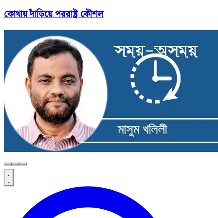
কোথায় দাঁড়িয়ে পররাষ্ট্র কৌশল