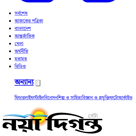
সর্বশেষ
আজকের পত্রিকা
বাংলাদেশ
আন্তর্জাতিক
খেলা
অর্থনীতি
মতামত
ভিডিও
অন্যান্য
ফিচার
লাইফস্টাইল
বিনোদন
শিল্প ও সাহিত্য
বিজ্ঞান ও প্রযুক্তি
ফটো
আর্কাইভ