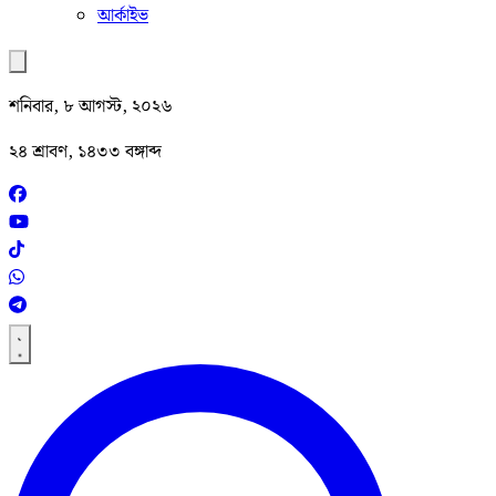
আর্কাইভ
শনিবার, ৮ আগস্ট, ২০২৬
২৪ শ্রাবণ, ১৪৩৩ বঙ্গাব্দ